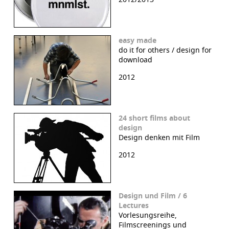
easy made
do it for others / design for
download
2012
24 short films about
design
Design denken mit Film
2012
Design und Film / 6
Lectures
Vorlesungsreihe,
Filmscreenings und