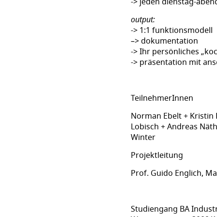
-> jeden dienstag-abend
output:
-> 1:1 funktionsmodell
–> dokumentation
-> Ihr persönliches „k
-> präsentation mit an
TeilnehmerInnen
Norman Ebelt + Kristin 
Lobisch + Andreas Näthe
Winter
Projektleitung
Prof. Guido Englich, M
Studiengang BA Industr