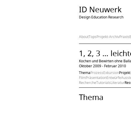
ID Neuwerk
Design Education Research
About
Tops
Projekt-Archiv
Praxis
1, 2, 3 … leich
Kochen und Bewirten ohne Balla
Oktober 2009 - Februar 2010
Thema
Prozess
Exkursion
Projekt
Film
Präsentation
Entwürfe
Ausst
Recherche
Tutorials
Literatur
Res
Thema