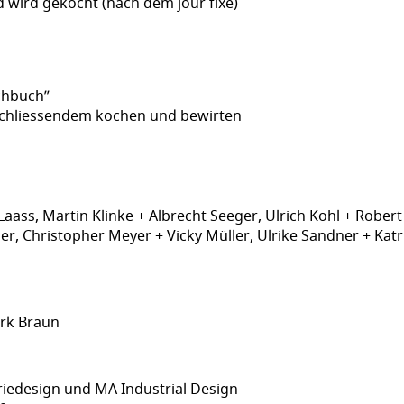
 wird gekocht (nach dem jour fixe)
ochbuch”
schliessendem kochen und bewirten
Laass, Martin Klinke + Albrecht Seeger, Ulrich Kohl + Robert 
r, Christopher Meyer + Vicky Müller, Ulrike Sandner + Katr
ark Braun
iedesign und MA Industrial Design