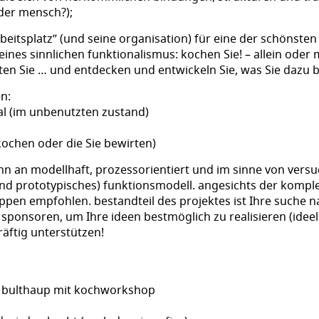
 der mensch?);
rbeitsplatz” (und seine organisation) für eine der schönst
ines sinnlichen funktionalismus: kochen Sie! – allein oder m
rten Sie … und entdecken und entwickeln Sie, was Sie dazu 
n:
al (im unbenutzten zustand)
kochen oder die Sie bewirten)
nn an modellhaft, prozessorientiert und im sinne von vers
hend prototypisches) funktionsmodell. angesichts der kompl
uppen empfohlen. bestandteil des projektes ist Ihre suche 
 sponsoren, um Ihre ideen bestmöglich zu realisieren (idee
räftig unterstützen!
u bulthaup mit kochworkshop