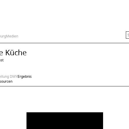
Burg
Medien
te Küche
st
ellung DMY
Ergebnis
sourcen