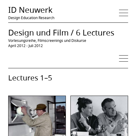
Medien
ID Neuwerk
Design Education Research
Veranstaltungen
Intro
Lectures
Exkurs: Godard
Design und Film / 6 Lectures
Ressourcen
Film Literatur
Texte zum Design
Design Literatur
Vorlesungsreihe, Filmscreenings und Diskurse
April 2012 - Juli 2012
Lectures 1–5