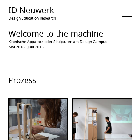
Medien
ID Neuwerk
Projekt
Thema
Prozess
Design Education Research
Ergebnis
Präsentation
Filme
Dokumentation
Welcome to the machine
Ressourcen
Referate
Quellen
Kinetische Apparate oder Skulpturen am Design Campus
Mai 2016 - Juni 2016
Prozess