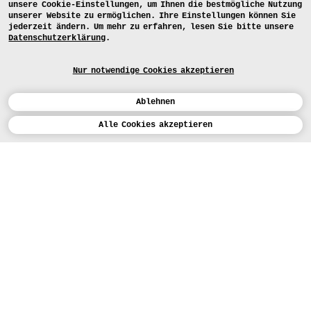
unsere Cookie-Einstellungen, um Ihnen die bestmögliche Nutzung
unserer Website zu ermöglichen. Ihre Einstellungen können Sie
jederzeit ändern. Um mehr zu erfahren, lesen Sie bitte unsere
Datenschutzerklärung
.
Nur notwendige Cookies akzeptieren
Ablehnen
Kalender
Alle Cookies akzeptieren
ENGLISH
Kunst
INSTAGRAM
VIMEO
LINKEDIN
BEWERBEN
Design
LEHRANGEBOTE
Studium
HEUTE (5)
FACEBOOK
STUDIENARBEITEN
Werkstätten
MEDIA
Einrichtungen
FÜR...
PRESSE
PRESSE
Personen