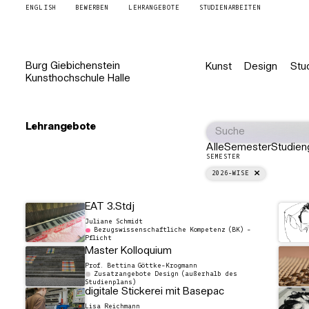
ENGLISH
BEWERBEN
LEHRANGEBOTE
STUDIENARBEITEN
Burg
Giebichenstein
Kunst
Design
Stu
Kunsthochschule
Halle
Lehrangebote
Alle
Semester
Studien
SEMESTER
2026-WISE
EAT 3.Stdj
Juliane Schmidt
Bezugswissenschaftliche Kompetenz (BK) -
Pflicht
Master Kolloquium
Prof. Bettina Göttke-Krogmann
Zusatzangebote Design (außerhalb des
Studienplans)
digitale Stickerei mit Basepac
Lisa Reichmann