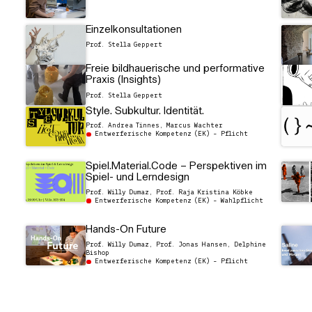
Einzelkonsultationen
Prof. Stella Geppert
Freie bildhauerische und performative
Praxis (Insights)
Prof. Stella Geppert
Style. Subkultur. Identität.
Prof. Andrea Tinnes, Marcus Wachter
Entwerferische Kompetenz (EK) - Pflicht
Spiel.Material.Code – Perspektiven im
Spiel- und Lerndesign
Prof. Willy Dumaz, Prof. Raja Kristina Köbke
Entwerferische Kompetenz (EK) - Wahlpflicht
Hands-On Future
Prof. Willy Dumaz, Prof. Jonas Hansen, Delphine
Bishop
Entwerferische Kompetenz (EK) - Pflicht