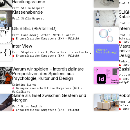
Handlungsräume
Prof. S
Prof. Stella Geppert
Klassenabende
SLIG
Katal
Prof. Stella Geppert
Prof. S
DIE BIBEL (REVISITED)
Inter
Prof. Hans-Georg Barber, Markus Färber
Prof. D
Entwerferische Kompetenz (EK) - Pflicht
Schwar
Entw
Inter View
Maste
indiv
Prof. Stephanie Kiwitt, Marco Dirr, Heike Hertwig
Desig
Entwerferische Kompetenz (EK) - Pflicht
Redakt
Entw
Warum wir spielen – Interdisziplinäre
Basis
Perspektiven des Spielens aus
Klara 
Psychologie, Kultur und Design
Bezu
Wahlpfl
Delphine Bishop
Bezugswissenschaftliche Kompetenz (BK) -
Wahlpflicht
Saline als Insel zwischen Gestern und
Robot
Morgen
Prof. C
Gohlke
Prof. Guido Englich
Entw
Entwerferische Kompetenz (EK) - Pflicht