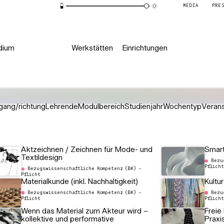
MEDIA
PRE
dium
Werkstätten
Einrichtungen
gang/richtung
Lehrende
Modulbereich
Studienjahr
Wochentyp
Verans
Aktzeichnen / Zeichnen für Mode- und
Smart
Textildesign
Bezu
Pflicht
Bezugswissenschaftliche Kompetenz (BK) -
Pflicht
Materialkunde (inkl. Nachhaltigkeit)
Kultu
Bezugswissenschaftliche Kompetenz (BK) -
Bezu
Pflicht
Pflicht
Wenn das Material zum Akteur wird –
Freie
kollektive und performative
Praxi