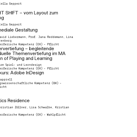
tella Geppert
HT SHIFT – vom Layout zum
og
tella Geppert
mediale Gestaltung
avid Liebermann, Prof. Jana Reddemann, Lina
zenberg
erferische Kompetenz (EK) - Pflicht
rvertiefung – begleitende
iduelle Themenvertiefung im MA
n of Playing and Learning
ion Spiel- und Lerndesign
erferische Kompetenz (EK) - Pflicht
kurs: Adobe InDesign
Kapprell
gswissenschaftliche Kompetenz (BK) -
icht
ics Residence
hristian Zöllner, Lisa Schwalbe, Kristian
erferische Kompetenz (EK) - Wahlpflicht