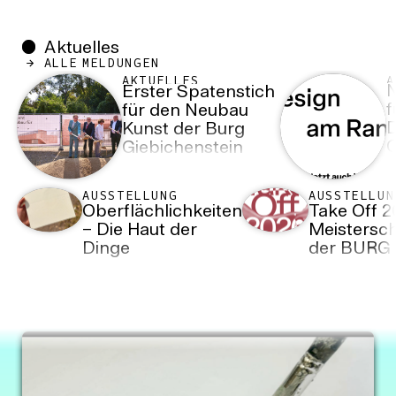
Aktuelles
ALLE MELDUNGEN
AKTUELLES
A
N
Erster Spatenstich
f
für den Neubau
D
Kunst der Burg
O
Giebichenstein
Kunsthochschule
Halle
AUSSTELLUNG
AUSSTELLUN
Oberflächlichkeiten
Take Off 2
– Die Haut der
Meistersch
Dinge
der BURG