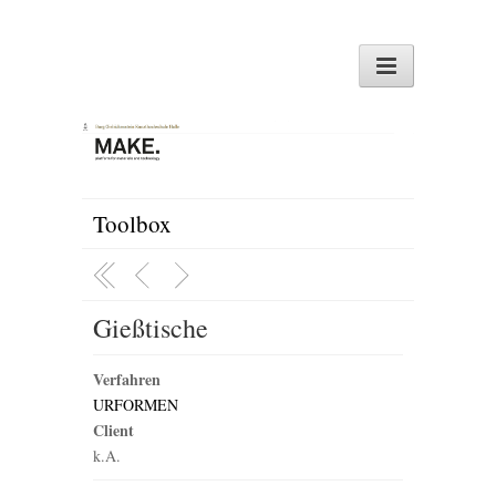
Toolbox
Gießtische
Verfahren
URFORMEN
Client
k.A.