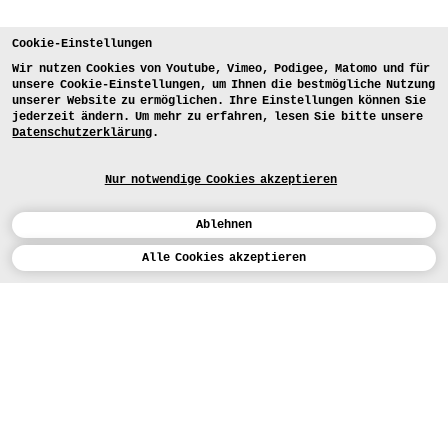
Cookie-Einstellungen
Wir nutzen Cookies von Youtube, Vimeo, Podigee, Matomo und für
unsere Cookie-Einstellungen, um Ihnen die bestmögliche Nutzung
unserer Website zu ermöglichen. Ihre Einstellungen können Sie
jederzeit ändern. Um mehr zu erfahren, lesen Sie bitte unsere
Datenschutzerklärung
.
Nur notwendige Cookies akzeptieren
Ablehnen
Kalender
Alle Cookies akzeptieren
ENGLISH
Kunst
INSTAGRAM
VIMEO
LINKEDIN
BEWERBEN
Design
LEHRANGEBOTE
Studium
HEUTE (3)
FACEBOOK
STUDIENARBEITEN
Werkstätten