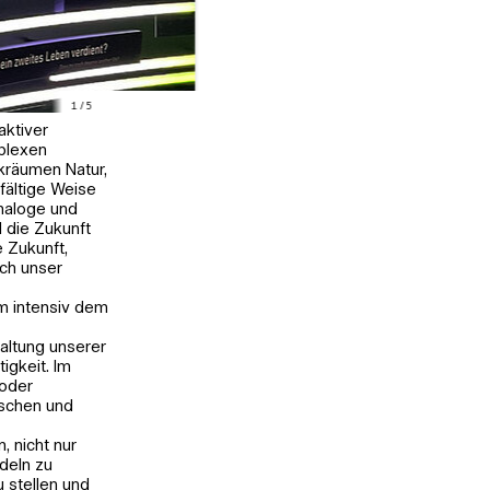
1
/
5
aktiver
mplexen
kräumen Natur,
fältige Weise
analoge und
l die Zukunft
 Zukunft,
ch unser
m intensiv dem
taltung unserer
tigkeit. Im
 oder
ischen und
 nicht nur
deln zu
u stellen und