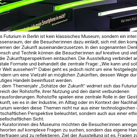
s Futurium in Berlin ist kein klassisches Museum, sondern ein inter
ssensraum, der die Besucher:innen dazu einlädt, sich mit den ko
emen der Zukunft auseinanderzusetzen. In den sogenannten Den
nsch und Technik können die Besucher:innen auf kreative und viel
 die Zukunftsperspektiven eintauchen. Die Ausstellung verbindet 
gitale Formate und behandelt die zentrale Frage: „Wie kann und sol
r Welt aussehen?“ Dabei geht es jedoch nicht um eine festgelegte
ndern um eine Vielzahl an möglichen Zukünften, dessen Wege dur
utiges Handeln beeinflusst werden.
t dem Themenjahr „Schätze der Zukunft“ widmet sich das Futuriu
reich der Rohstoffe, ihrer Nutzung und den damit verbundenen
rausforderungen. Rohstoffe spielen eine zentrale Rolle in der Ges
kunft, sei es in der Industrie, im Alltag oder im Kontext der Nachhal
turium werden diese Themen nicht nur aus einer technologischen
rtschaftlichen Perspektive beleuchtet, sondern auch aus einer eth
sellschaftlichen Sicht.
e Kurator:innen des Museums möchten die Besucher:innen anregen,
tworten auf komplexe Fragen zu suchen, sondern das eigene Han
nterfragen und zu reflektieren. Ziel der Ausstellung ist es, Fragen z