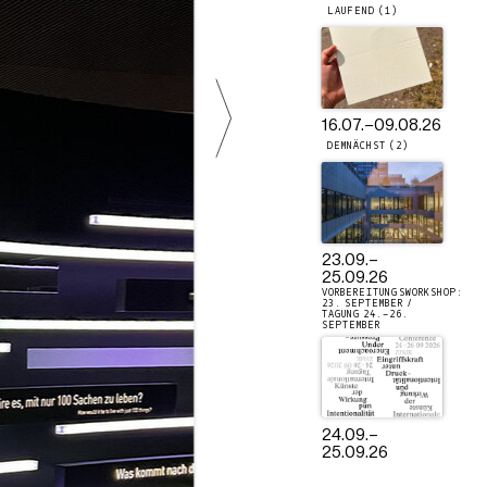
LAUFEND (1)
16.07.
–
09.08.26
DEMNÄCHST (2)
23.09.
–
25.09.26
VORBEREITUNGSWORKSHOP:
23. SEPTEMBER /
TAGUNG 24.–26.
SEPTEMBER
24.09.
–
25.09.26