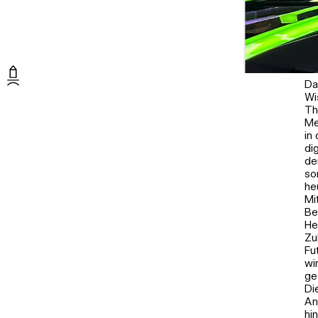
Da
Wi
Th
Me
in
di
de
so
he
Mi
Be
He
Zu
Fu
wi
ge
Di
An
hi