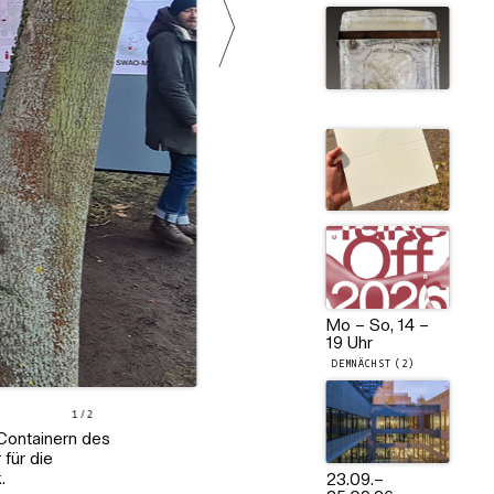
Mo – So, 14 –
19 Uhr
DEMNÄCHST (2)
1
/
2
 Containern des
für die
.
23.09.
–