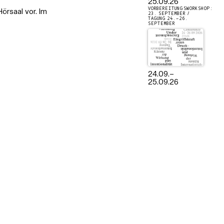
25.09.26
VORBEREITUNGSWORKSHOP:
örsaal vor. Im
23. SEPTEMBER /
TAGUNG 24.–26.
SEPTEMBER
24.09.
–
25.09.26