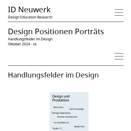
Medien
ID Neuwerk
Design Education Research
1
Mapping
Design-Prozesse
ReCut Methode
Design Positionen Porträts
2
Design/Produktion
Prozess/Material
Vermittlung
Intervention
Handlungsfelder im Design
Oktober 2024 - xx
Handlungsfelder im Design