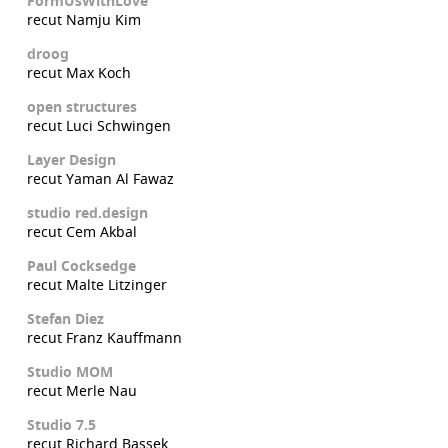
FormUsWithLove
recut Namju Kim
droog
recut Max Koch
open structures
recut Luci Schwingen
Layer Design
recut Yaman Al Fawaz
studio red.design
recut Cem Akbal
Paul Cocksedge
recut Malte Litzinger
Stefan Diez
recut Franz Kauffmann
Studio MOM
recut Merle Nau
Studio 7.5
recut Richard Bassek