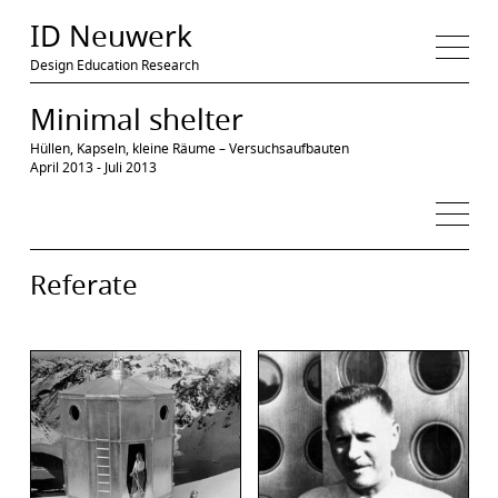
Medien
ID Neuwerk
Projekt
Thema
Workshop
Szenarien
Prozess
Personen
Design Education Research
Ergebnis
Film
Präsentation
Dokumentation
Entwürfe
Minimal shelter
Ressourcen
Referate
Referenzen
Literatur
Quellen
Hüllen, Kapseln, kleine Räume – Versuchsaufbauten
April 2013 - Juli 2013
Referate