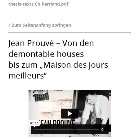
thesis-texts.Ch.Perriand.pdf
↑ Zum Seitenanfang springen
Jean Prouvé – Von den
demontable houses
bis zum „Maison des jours
meilleurs“