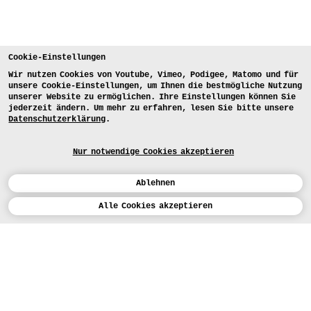
Cookie-Einstellungen
Wir nutzen Cookies von Youtube, Vimeo, Podigee, Matomo und für
unsere Cookie-Einstellungen, um Ihnen die bestmögliche Nutzung
unserer Website zu ermöglichen. Ihre Einstellungen können Sie
jederzeit ändern. Um mehr zu erfahren, lesen Sie bitte unsere
Datenschutzerklärung
.
Nur notwendige Cookies akzeptieren
Ablehnen
Kalender
Alle Cookies akzeptieren
ENGLISH
Kunst
INSTAGRAM
VIMEO
LINKEDIN
BEWERBEN
Design
LEHRANGEBOTE
Studium
HEUTE (5)
FACEBOOK