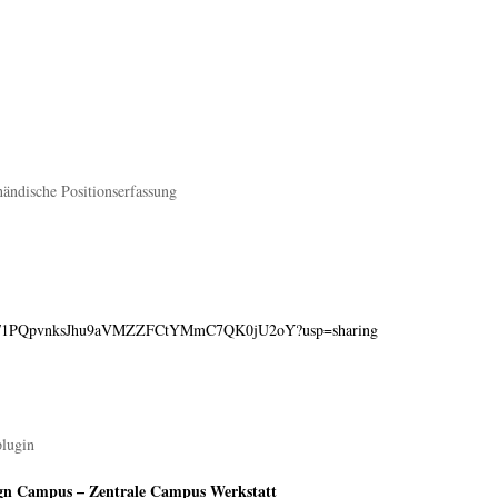
ändische Positionserfassung
olders/1PQpvnksJhu9aVMZZFCtYMmC7QK0jU2oY?usp=sharing
lugin
sign Campus – Zentrale Campus Werkstatt