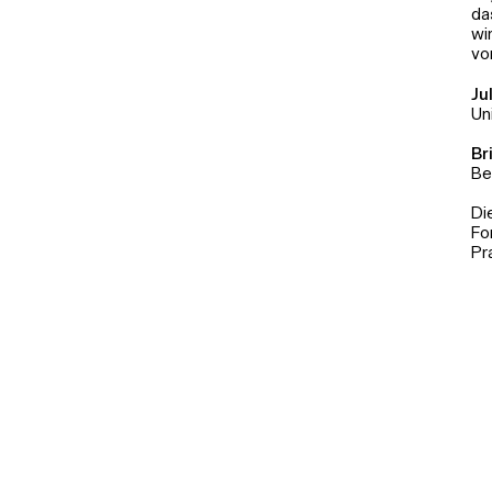
da
wi
vo
Ju
Uni
Br
Be
Di
Fo
Pr