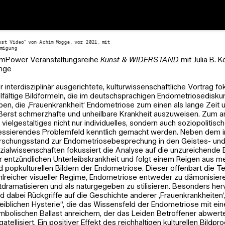
nst Video“ von Achim Mogge, vor 2021, mit
migung
mPower Veranstaltungsreihe
Kunst & WIDERSTAND
mit Julia B. 
nge
r interdisziplinär ausgerichtete, kulturwissenschaftliche Vortrag fo
elfältige Bildformeln, die im deutschsprachigen Endometriosediskur
ben, die ‚Frauenkrankheit‘ Endometriose zum einen als lange Zeit u
ßerst schmerzhafte und unheilbare Krankheit auszuweisen. Zum an
s vielgestaltiges nicht nur individuelles, sondern auch soziopolitisc
essierendes Problemfeld kenntlich gemacht werden. Neben dem in
rschungsstand zur Endometriosebesprechung in den Geistes- un
zialwissenschaften fokussiert die Analyse auf die unzureichende 
r entzündlichen Unterleibskrankheit und folgt einem Reigen aus m
d popkulturellen Bildern der Endometriose. Dieser offenbart die 
hlreicher visueller Regime, Endometriose entweder zu dämonisier
tdramatisieren und als naturgegeben zu stilisieren. Besonders he
nd dabei Rückgriffe auf die Geschichte anderer ‚Frauenkrankheiten‘
eiblichen Hysterie“, die das Wissensfeld der Endometriose mit ei
mbolischen Ballast anreichern, der das Leiden Betroffener abwert
gatellisiert. Ein positiver Effekt des reichhaltigen kulturellen Bildp