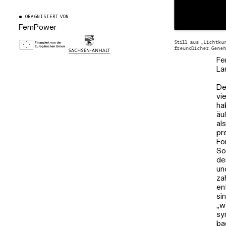
ORAGNISIERT VON
FemPower
Still aus „Lichtku
freundlicher Geneh
Fe
La
De
vi
ha
äu
al
pr
Fo
So
de
un
za
en
si
„w
sy
ba