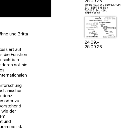
25.09.26
VORBEREITUNGSWORKSHOP:
23. SEPTEMBER /
TAGUNG 24.–26.
SEPTEMBER
Köhne und Britta
24.09.
–
25.09.26
kussiert auf
s die Funktion
nsichtbare,
deren soll sie
hes
ternationalen
d
Erforschung
edizinischen
Tendenz
en oder zu
rvorstehend
, wie der
nem
et und
rogramms ist,