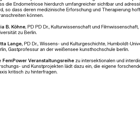
ss die Endometriose hierdurch umfangreicher sichtbar und adress
rd, so dass deren medizinische Erforschung und Therapierung hoff
ranschreiten können.
lia B. Köhne
, PD PD Dr., Kulturwissenschaft und Filmwissenschaft
versität zu Berlin.
itta Lange,
PD Dr., Wissens- und Kulturgeschichte, Humboldt-Unive
rlin, Gastprofessur an der weißensee kunsthochschule berlin.
e
FemPower Veranstaltungsreihe
zu intersektionalen und interdi
rschungs- und Kunstprojekten lädt dazu ein, die eigene forschend
axis kritisch zu hinterfragen.