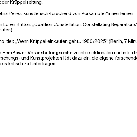
t der Krüppelzeitung.
lina Pérez: künstlerisch-forschend von Vorkämpfer*innen lernen
n Loren Britton: „Coalition Constellation: Constellating Reparations
nuten)
mo_tier: „Wenn Krüppel einkaufen geht... 1980/2025“ (Berlin, 7 Min
e
FemPower Veranstaltungsreihe
zu intersektionalen und interdi
rschungs- und Kunstprojekten lädt dazu ein, die eigene forschend
axis kritisch zu hinterfragen.