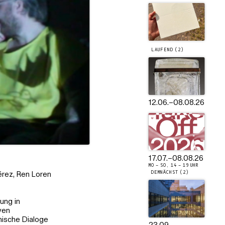
LAUFEND (2)
12.06.
–
08.08.26
17.07.
–
08.08.26
MO – SO, 14 – 19 UHR
DEMNÄCHST (2)
érez, Ren Loren
ung in
ven
lmische Dialoge