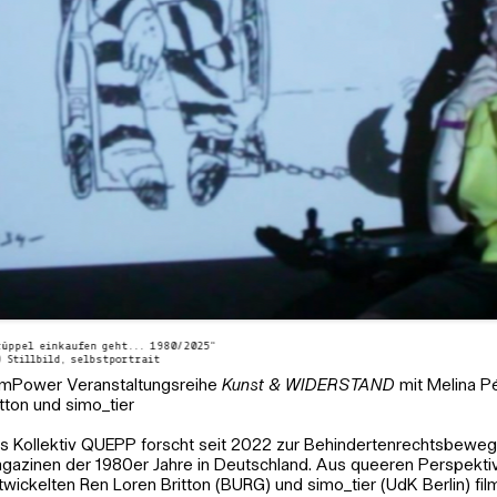
rüppel einkaufen geht... 1980/2025“
) Stillbild, selbstportrait
mPower Veranstaltungsreihe
Kunst & WIDERSTAND
mit Melina P
itton und simo_tier
s Kollektiv QUEPP forscht seit 2022 zur Behindertenrechtsbeweg
gazinen der 1980er Jahre in Deutschland. Aus queeren Perspekti
twickelten Ren Loren Britton (BURG) und simo_tier (UdK Berlin) fi