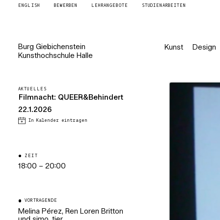
ENGLISH
BEWERBEN
LEHRANGEBOTE
STUDIENARBEITEN
Burg
Giebichenstein
Kunst
Design
Kunsthochschule
Halle
AKTUELLES
Filmnacht: QUEER&Behindert
22.1.2026
In Kalender eintragen
ZEIT
18:00 – 20:00
VORTRAGENDE
Melina Pérez, Ren Loren Britton
und simo_tier