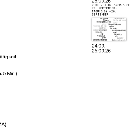
25.09.26
VORBEREITUNGSWORKSHOP:
23. SEPTEMBER /
TAGUNG 24.–26.
SEPTEMBER
24.09.
–
25.09.26
ätigkeit
 5 Min.)
MA)