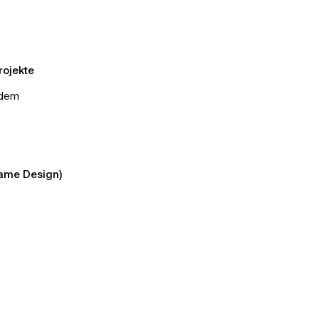
rojekte
 dem
Game Design)