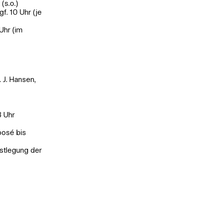
(s.o.)
f. 10 Uhr (je
Uhr (im
 J. Hansen,
8 Uhr
posé bis
estlegung der