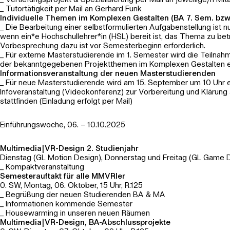
_ Vertiefungsprojekt & Spezialisierung per Mail an jeweilige/n Mita
_ Tutortätigkeit per Mail an Gerhard Funk
Individuelle Themen im Komplexen Gestalten (BA 7. Sem. bzw. MA) 
_ Die Bearbeitung einer selbstformulierten Aufgabenstellung ist n
wenn ein*e Hochschullehrer*in (HSL) bereit ist, das Thema zu bet
Vorbesprechung dazu ist vor Semesterbeginn erforderlich.
_ Für externe Masterstudierende im 1. Semester wird die Teilnah
der bekanntgegebenen Projektthemen im Komplexen Gestalten 
Informationsveranstaltung der neuen Masterstudierenden
_ Für neue Masterstudierende wird am 15. September um 10 Uhr 
Infoveranstaltung (Videokonferenz) zur Vorbereitung und Klärung 
stattfinden (Einladung erfolgt per Mail)
Einführungswoche, 06. – 10.10.2025
Multimedia|VR-Design 2. Studienjahr
Dienstag (GL Motion Design), Donnerstag und Freitag (GL Game 
_ Kompaktveranstaltung
Semesterauftakt für alle MMVRler
0. SW, Montag, 06. Oktober, 15 Uhr, R.125
_ Begrüßung der neuen Studierenden BA & MA
_ Informationen kommende Semester
_ Housewarming in unseren neuen Räumen
Multimedia|VR-Design, BA-Abschlussprojekte