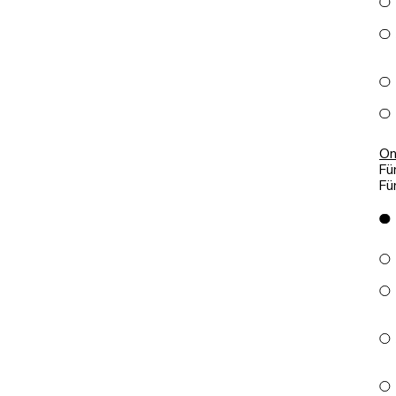
On
Fü
Fü