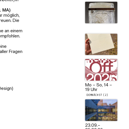
rbeiter/in
​​​​​​
ur möglich,
reuen. Die
me an einem
empfohlen.
eine
aller Fragen
Mo – So, 14 –
Design)
19 Uhr
DEMNÄCHST (2)
23.09.
–