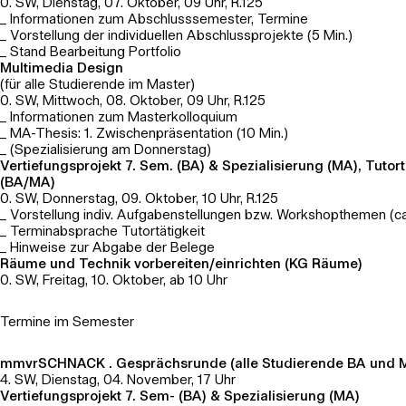
0. SW, Dienstag, 07. Oktober, 09 Uhr, R.125
_ Informationen zum Abschlusssemester, Termine
_ Vorstellung der individuellen Abschlussprojekte (5 Min.)
_ Stand Bearbeitung Portfolio
Multimedia Design
(für alle Studierende im Master)
0. SW, Mittwoch, 08. Oktober, 09 Uhr, R.125
_ Informationen zum Masterkolloquium
_ MA-Thesis: 1. Zwischenpräsentation (10 Min.)
_ (Spezialisierung am Donnerstag)
Vertiefungsprojekt 7. Sem. (BA) & Spezialisierung (MA), Tutort
(BA/MA)
0. SW, Donnerstag, 09. Oktober, 10 Uhr, R.125
_ Vorstellung indiv. Aufgabenstellungen bzw. Workshopthemen (ca.
_ Terminabsprache Tutortätigkeit
_ Hinweise zur Abgabe der Belege
Räume und Technik vorbereiten/einrichten (KG Räume)
0. SW, Freitag, 10. Oktober, ab 10 Uhr
Termine im Semester
mmvrSCHNACK . Gesprächsrunde (alle Studierende BA und 
4. SW, Dienstag, 04. November, 17 Uhr
Vertiefungsprojekt 7. Sem- (BA) & Spezialisierung (MA)