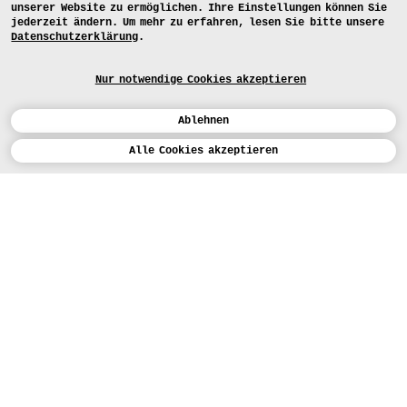
unserer Website zu ermöglichen. Ihre Einstellungen können Sie
jederzeit ändern. Um mehr zu erfahren, lesen Sie bitte unsere
Datenschutzerklärung
.
Nur notwendige Cookies akzeptieren
Ablehnen
Kalender
Alle Cookies akzeptieren
ENGLISH
Kunst
INSTAGRAM
VIMEO
LINKEDIN
BEWERBEN
Design
LEHRANGEBOTE
Studium
HEUTE (5)
FACEBOOK
STUDIENARBEITEN
Werkstätten
MEDIA
Einrichtungen
FÜR...
PRESSE
PRESSE
Personen
BEWERBER*INNEN
PRESSESTELLE
KARTE