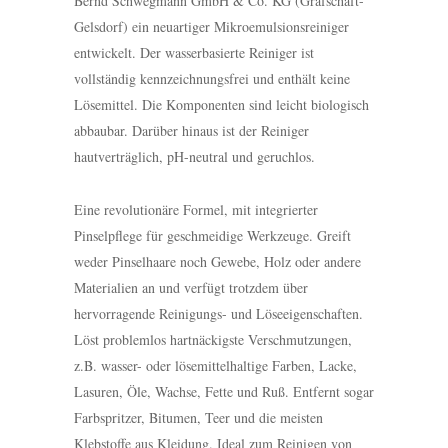
Bernd Schwegmann GmbH & Co. KG (Grafschaft-
Gelsdorf) ein neuartiger Mikroemulsionsreiniger
entwickelt. Der wasserbasierte Reiniger ist
vollständig kennzeichnungsfrei und enthält keine
Lösemittel. Die Komponenten sind leicht biologisch
abbaubar. Darüber hinaus ist der Reiniger
hautverträglich, pH-neutral und geruchlos.
Eine revolutionäre Formel, mit integrierter
Pinselpflege für geschmeidige Werkzeuge. Greift
weder Pinselhaare noch Gewebe, Holz oder andere
Materialien an und verfügt trotzdem über
hervorragende Reinigungs- und Löseeigenschaften.
Löst problemlos hartnäckigste Verschmutzungen,
z.B. wasser- oder lösemittelhaltige Farben, Lacke,
Lasuren, Öle, Wachse, Fette und Ruß. Entfernt sogar
Farbspritzer, Bitumen, Teer und die meisten
Klebstoffe aus Kleidung. Ideal zum Reinigen von