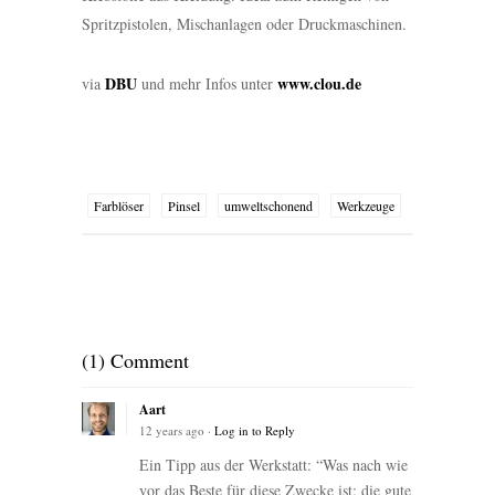
Spritzpistolen, Mischanlagen oder Druckmaschinen.
DBU
www.clou.de
via
und mehr Infos unter
Farblöser
Pinsel
umweltschonend
Werkzeuge
(1) Comment
Aart
12 years ago ·
Log in to Reply
Ein Tipp aus der Werkstatt: “Was nach wie
vor das Beste für diese Zwecke ist: die gute