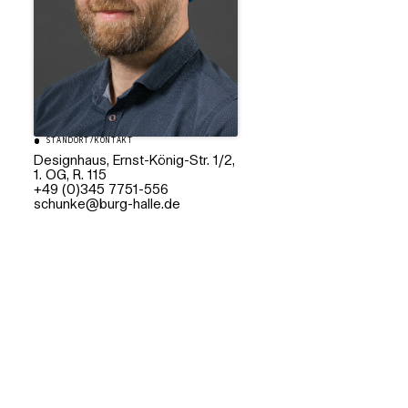
STANDORT/KONTAKT
Designhaus, Ernst-König-Str. 1/2,
1. OG, R. 115
+49 (0)345 7751-556
ed.ellah-grub@eknuhcs