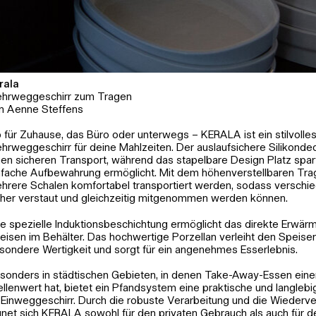
rala
hrweggeschirr zum Tragen
n Aenne Steffens
 für Zuhause, das Büro oder unterwegs – KERALA ist ein stilvolle
hrweggeschirr für deine Mahlzeiten. Der auslaufsichere Silikondec
nen sicheren Transport, während das stapelbare Design Platz spar
ffens
nfache Aufbewahrung ermöglicht. Mit dem höhenverstellbaren Tr
hrere Schalen komfortabel transportiert werden, sodass verschi
cher verstaut und gleichzeitig mitgenommen werden können.
ne spezielle Induktionsbeschichtung ermöglicht das direkte Erwär
eisen im Behälter. Das hochwertige Porzellan verleiht den Speise
sondere Wertigkeit und sorgt für ein angenehmes Esserlebnis.
sonders in städtischen Gebieten, in denen Take-Away-Essen ein
ellenwert hat, bietet ein Pfandsystem eine praktische und langlebi
 Einweggeschirr. Durch die robuste Verarbeitung und die Wiederv
gnet sich KERALA sowohl für den privaten Gebrauch als auch für d