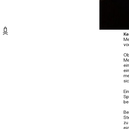
Ke
Me
vo
Ob
Me
ei
Credits: Aenne Ste
ei
me
si
Ei
Sp
be
Be
St
zu
ei