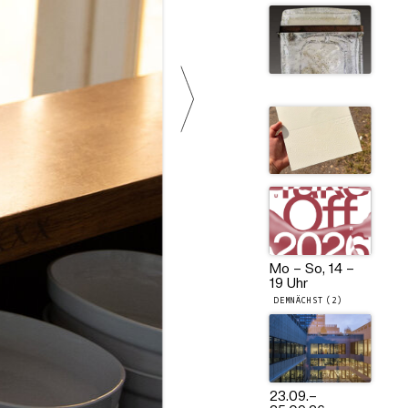
Mo – So, 14 –
19 Uhr
DEMNÄCHST (2)
23.09.
–