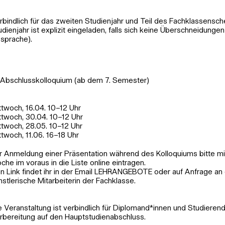
rbindlich für das zweiten Studienjahr und Teil des Fachklassensch
udienjahr ist explizit eingeladen, falls sich keine Überschneidunge
sprache).
Abschlusskolloquium (ab dem 7. Semester)
ttwoch, 16.04. 10–12 Uhr
ttwoch, 30.04. 10–12 Uhr
ttwoch, 28.05. 10–12 Uhr
ttwoch, 11.06. 16–18 Uhr
r Anmeldung einer Präsentation während des Kolloquiums bitte m
che im voraus in die Liste online eintragen.
n Link findet ihr in der Email LEHRANGEBOTE oder auf Anfrage an 
nstlerische Mitarbeiterin der Fachklasse.
e Veranstaltung ist verbindlich für Diplomand*innen und Studierend
rbereitung auf den Hauptstudienabschluss.