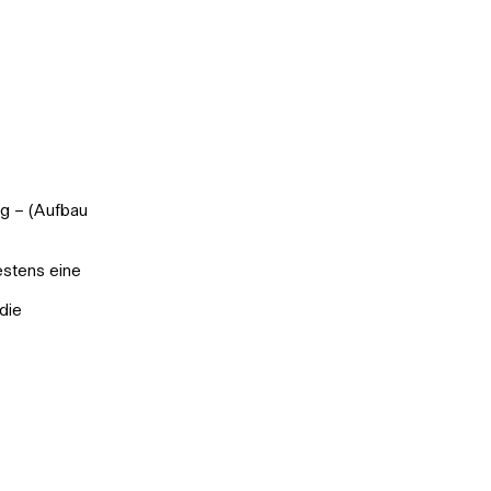
ig – (Aufbau
estens eine
die