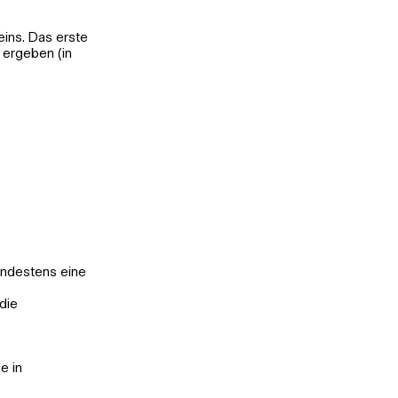
eins. Das erste
n ergeben (in
indestens eine
die
e in