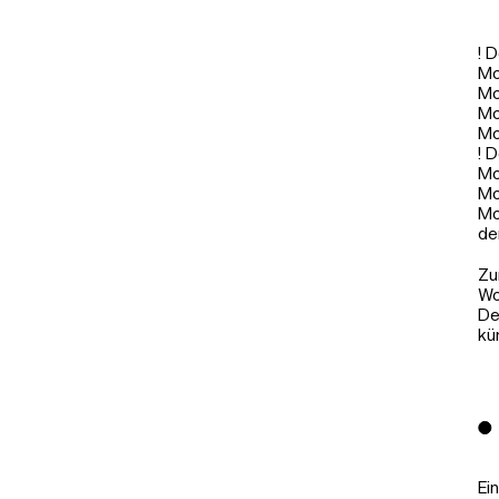
! 
Mo
Mo
Mo
Mo
! 
Mo
Mo
Mo
de
Zu
Wo
De
kü
Ei