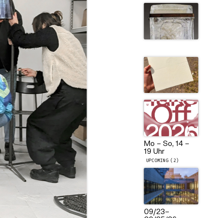
Mo – So, 14 –
19 Uhr
UPCOMING (2)
09/23
–