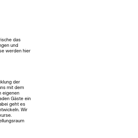
rische das
ungen und
sse werden hier
cklung der
 uns mit dem
m eigenen
laden Gäste ein
abei geht es
twickeln. Wir
kurse.
tellungsraum