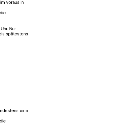
im voraus in
die
hr. Nur
bis spätestens
indestens eine
die