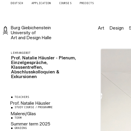
DEUTSCH
APPLICATION
COURSES
PROJECTS
Burg
Giebichenstein
Art
Design
University of
Art and Design
Halle
LEHRANGEBOT
Prof. Natalie Häusler - Plenum,
Einzelgespräche,
Klassentreffen,
Abschlusskolloquien &
Exkursionen
TEACHERS
Prof. Natalie Häusler
STUDY COURSE / PROGRAMME
Professorin für Malerei/Glas
Malerei/Glas
TERM
Summer term
2025
GRADING