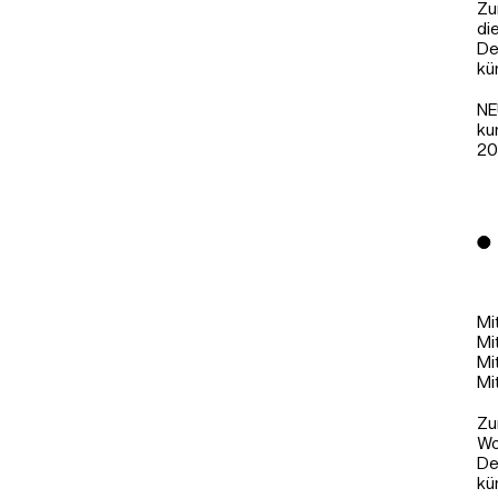
Zu
di
De
kü
NE
ku
20
Mi
Mi
Mi
Mi
Zu
Wo
De
kü