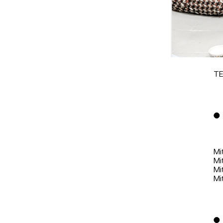
TE
Plenum Fachklasse 
Foto) Natalie Häus
Mi
Mi
Mi
Mi