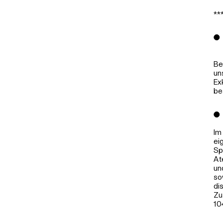
**
Be
un
Ex
be
Im
ei
Sp
At
un
so
di
Zu
10