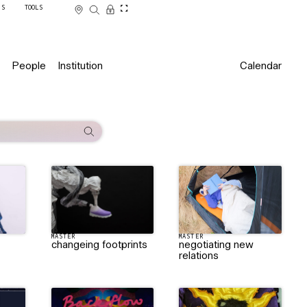
SS
TOOLS
People
Institution
Calendar
MASTER
MASTER
changeing footprints
negotiating new
relations