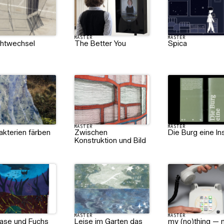
MASTER
MASTER
chtwechsel
The Better You
Spica
MASTER
MASTER
akterien färben
Zwischen
Die Burg eine In
Konstruktion und Bild
MASTER
MASTER
ase und Fuchs
Leise im Garten das
my (no)thing —