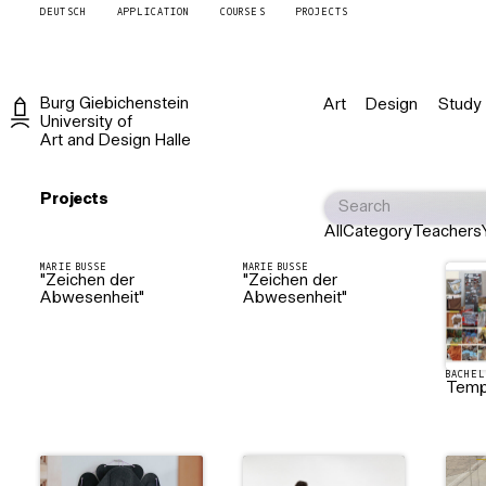
DEUTSCH
APPLICATION
COURSES
PROJECTS
Burg
Giebichenstein
Art
Design
Study
University of
Art and Design
Halle
Projects
All
Category
Teachers
MARIE BUSSE
MARIE BUSSE
"Zeichen der
"Zeichen der
Abwesenheit"
Abwesenheit"
BACHEL
Temp