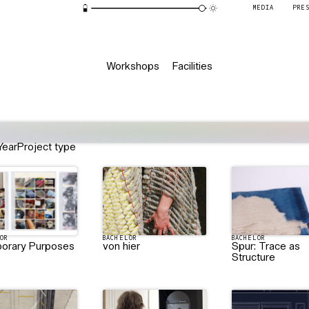
MEDIA
PRE
Workshops
Facilities
Year
Project type
OR
BACHELOR
BACHELOR
orary Purposes
von hier
Spur: Trace as
Structure