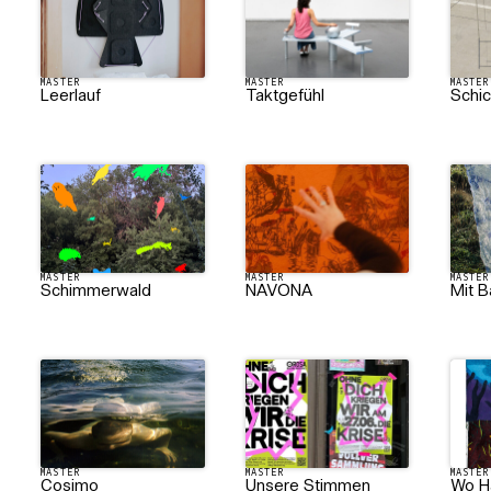
MASTER
MASTER
MASTER
Leerlauf
Taktgefühl
Schi
MASTER
MASTER
MASTER
Schimmerwald
NAVONA
Mit B
MASTER
MASTER
MASTER
Cosimo
Unsere Stimmen
Wo H