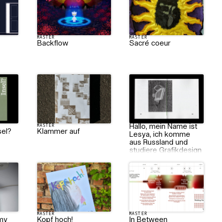
MASTER
MASTER
Backflow
Sacré coeur
MASTER
MASTER
Hallo, mein Name ist
sel?
Klammer auf
Lesya, ich komme
aus Russland und
studiere Grafikdesign
MASTER
MASTER
 my
Kopf hoch!
In Between