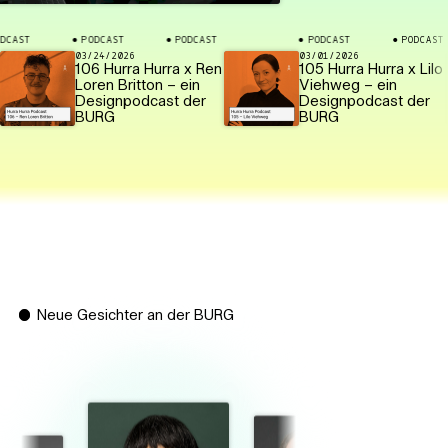
PODCAST
PODCAST
PODCAST
PODCAST
PODCAST
⬤
⬤
⬤
⬤
⬤
03/24/2026
03/01/2026
106 Hurra Hurra x Ren
105 Hurra Hurra x Lilo
Loren Britton – ein
Viehweg – ein
Designpodcast der
Designpodcast der
BURG
BURG
Neue Gesichter an der BURG