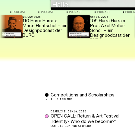
Halle
PODCAST
PODCAST
PODCAST
PODCAST
PODCAST
⬤
⬤
⬤
⬤
⬤
07/20/2026
06/30/2026
110 Hurra Hurra x
109 Hurra Hurra x
Marte Hentschel – ein
Prof. Axel Müller-
Designpodcast der
Schöll – ein
BURG
Designpodcast der
BURG
Competitions and Scholarships
ALLE TERMINE
08/14/2026
OPEN CALL: Return & Art Festival
„Identity- Who do we become?"
COMPETITION AND STIPEND