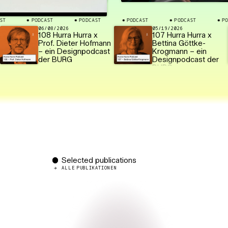
PODCAST
PODCAST
PODCAST
PODCAST
PODCAST
⬤
⬤
⬤
⬤
⬤
06/08/2026
05/19/2026
108 Hurra Hurra x
107 Hurra Hurra x
Prof. Dieter Hofmann
Bettina Göttke-
– ein Designpodcast
Krogmann – ein
der BURG
Designpodcast der
BURG
Selected publications
ALLE PUBLIKATIONEN