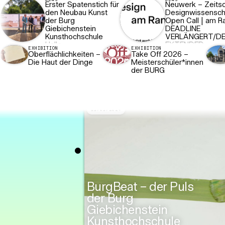
Erster Spatenstich für
Neuwerk – Zeitsch
den Neubau Kunst
Designwissensch
der Burg
Open Call | am R
Giebichenstein
DEADLINE
Kunsthochschule
VERLÄNGERT/DE
Halle
EXTENDED
EXHIBITION
EXHIBITION
Oberflächlichkeiten –
Take Off 2026 –
Die Haut der Dinge
Meisterschüler*innen
der BURG
07/16/2025
11/01/2024
Media
Jahresausstellung
2025 der Burg
BurgBeat – der Puls
Giebichenstein
der Burg
Kunsthochschule
Giebichenstein
Halle
Kunsthochschule