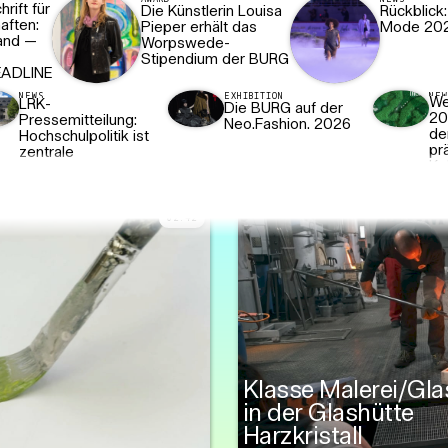
rift für
Die Künstlerin Louisa
Rückblick
aften:
Pieper erhält das
Mode 20
and —
Worpswede-
Stipendium der BURG
ADLINE
NEWS
EXHIBITION
NE
We
LRK-
Die BURG auf der
20
Pressemitteilung:
Neo.Fashion. 2026
de
Hochschulpolitik ist
pr
zentrale
Ko
Zukunftspolitik für
We
Sachsen-Anhalt
02
:
08
11/26/2024
Ja
Sp
02
:
42
in
Klasse Malerei/Gla
in der Glashütte
Harzkristall