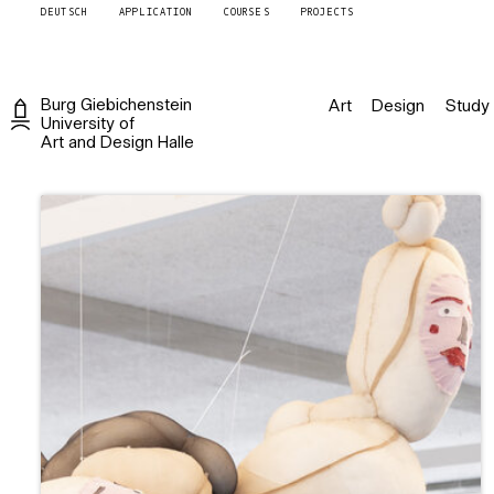
Burg Giebichenstein Kunsthochschule Halle
DEUTSCH
APPLICATION
COURSES
PROJECTS
Burg
Giebichenstein
Art
Design
Study
University of
Art and Design
Halle