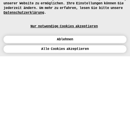
unserer Website zu ermöglichen. Ihre Einstellungen können Sie
jederzeit ändern. Um mehr zu erfahren, lesen Sie bitte unsere
Datenschutzerklärung
.
Nur notwendige Cookies akzeptieren
Ablehnen
Kalender
Alle Cookies akzeptieren
ENGLISH
Kunst
INSTAGRAM
VIMEO
LINKEDIN
BEWERBEN
Design
LEHRANGEBOTE
Studium
HEUTE (3)
FACEBOOK
STUDIENARBEITEN
Werkstätten
MEDIA
Einrichtungen
FÜR...
PRESSE
PRESSE
Personen
BEWERBER*INNEN
PRESSESTELLE
KARTE