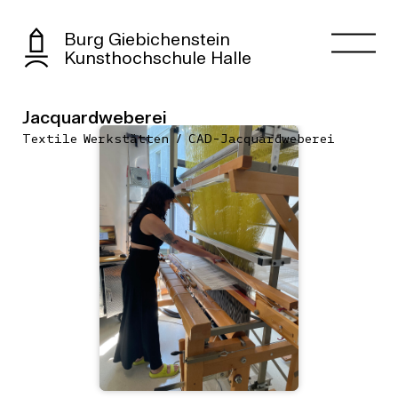
Burg Giebichenstein
Kunsthochschule Halle
Jacquardweberei
Textile Werkstätten / CAD-Jacquardweberei