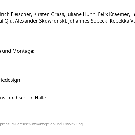
drich Fleischer, Kirsten Grass, Juliane Huhn, Felix Kraemer,
ui Qiu, Alexander Skowronski, Johannes Sobeck, Rebekka V
 und Montage:
riedesign
nsthochschule Halle
pressum
Datenschutz
Konzeption und Entwicklung