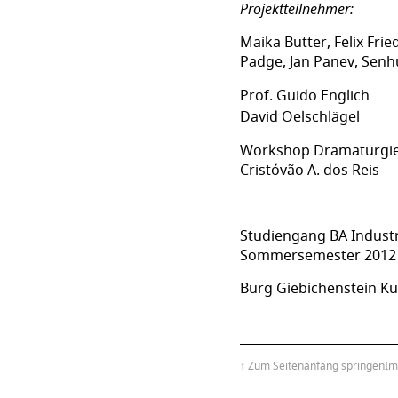
Projektteilnehmer:
Maika Butter, Felix Frie
Padge, Jan Panev, Senh
Prof. Guido Englich
David Oelschlägel
Workshop Dramaturgie
Cristóvão A. dos Reis
Studiengang BA Indust
Sommersemester 2012
Burg Giebichenstein Ku
↑ Zum Seitenanfang springen
Im