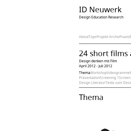
ID Neuwerk
Design Education Research
About
Tops
Projekt-Archiv
Praxis
24 short films
Design denken mit Film
April 2012 - Juli 2012
Thema
Workshop
Videogramme
Präsentation
Screening 1
Screen
Design Literatur
Texte zum Desi
Thema