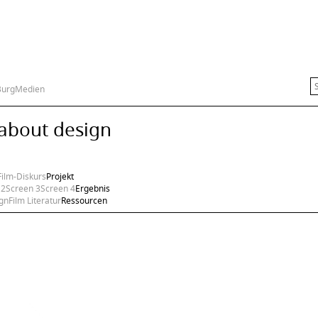
Burg
Medien
 about design
Film-Diskurs
Projekt
 2
Screen 3
Screen 4
Ergebnis
gn
Film Literatur
Ressourcen