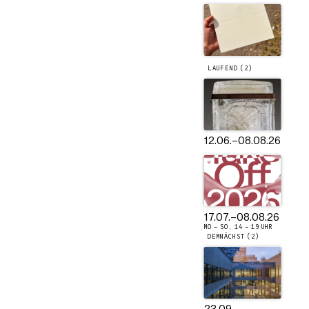
LAUFEND (2)
12.06.
–
08.08.26
17.07.
–
08.08.26
MO – SO, 14 – 19 UHR
DEMNÄCHST (2)