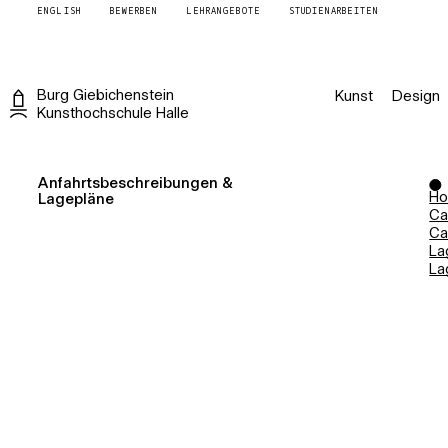
ENGLISH
BEWERBEN
LEHRANGEBOTE
STUDIENARBEITEN
Burg
Giebichenstein
Kunst
Design
Kunsthochschule
Halle
Anfahrtsbeschreibungen &
Ho
Lagepläne
Ca
Ca
La
La