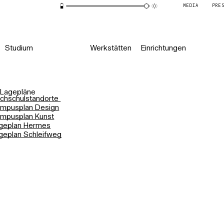
MEDIA
PRE
Studium
Werkstätten
Einrichtungen
Lagepläne
chschulstandorte
mpusplan Design
mpusplan Kunst
geplan Hermes
geplan Schleifweg