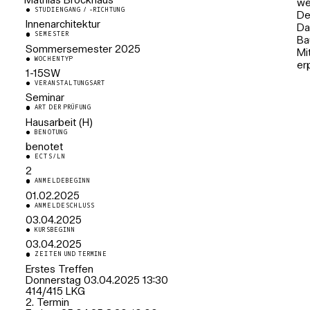
Mathias Brockhaus
we
STUDIENGANG / -RICHTUNG
Lehrkraft für besondere Aufgaben
De
Innenarchitektur
Da
SEMESTER
Ba
Sommersemester
2025
Mi
WOCHENTYP
er
1-15SW
VERANSTALTUNGSART
Seminar
ART DER PRÜFUNG
Hausarbeit (H)
BENOTUNG
benotet
ECTS/LN
2
ANMELDEBEGINN
01.02.2025
ANMELDESCHLUSS
03.04.2025
KURSBEGINN
03.04.2025
ZEITEN UND TERMINE
Erstes Treffen
Donnerstag 03.04.2025 13:30
414/415 LKG
2. Termin