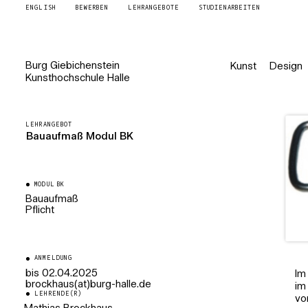
ENGLISH
BEWERBEN
LEHRANGEBOTE
STUDIENARBEITEN
Burg
Giebichenstein
Kunst
Design
Kunsthochschule
Halle
LEHRANGEBOT
Bauaufmaß Modul BK
MODUL BK
Bauaufmaß
Pflicht
ANMELDUNG
bis 02.04.2025
Im
brockhaus(at)burg-halle.de
im
LEHRENDE(R)
vo