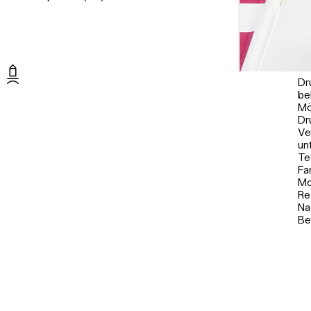
Dr
be
Mö
Dr
Ve
un
Te
Fa
Mo
Re
Na
Be