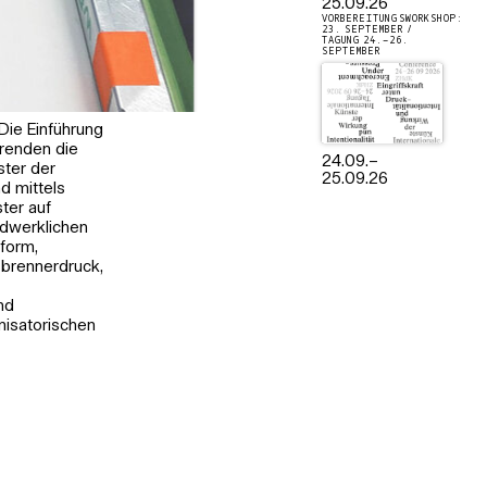
25.09.26
VORBEREITUNGSWORKSHOP:
23. SEPTEMBER /
TAGUNG 24.–26.
SEPTEMBER
 Die Einführung
erenden die
24.09.
–
ster der
25.09.26
d mittels
ter auf
ndwerklichen
form,
sbrennerdruck,
nd
nisatorischen