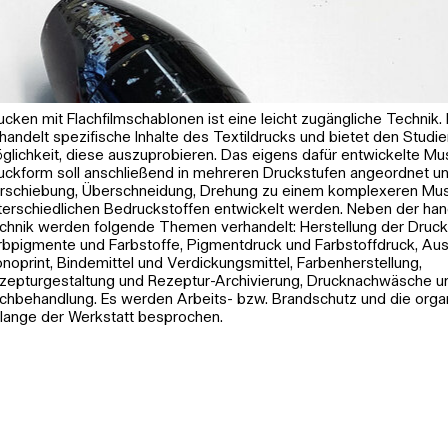
ucken mit Flachfilmschablonen ist eine leicht zugängliche Technik.
handelt spezifische Inhalte des Textildrucks und bietet den Studi
glichkeit, diese auszuprobieren. Das eigens dafür entwickelte Mu
uckform soll anschließend in mehreren Druckstufen angeordnet un
rschiebung, Überschneidung, Drehung zu einem komplexeren Mus
terschiedlichen Bedruckstoffen entwickelt werden. Neben der ha
chnik werden folgende Themen verhandelt: Herstellung der Druck
rbpigmente und Farbstoffe, Pigmentdruck und Farbstoffdruck, Au
noprint, Bindemittel und Verdickungsmittel, Farbenherstellung,
zepturgestaltung und Rezeptur-Archivierung, Drucknachwäsche u
chbehandlung. Es werden Arbeits- bzw. Brandschutz und die orga
lange der Werkstatt besprochen.