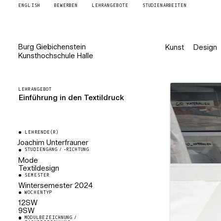
ENGLISH
BEWERBEN
LEHRANGEBOTE
STUDIENARBEITEN
Burg
Giebichenstein
Kunst
Design
Kunsthochschule
Halle
LEHRANGEBOT
Einführung in den Textildruck
LEHRENDE(R)
Joachim Unterfrauner
STUDIENGANG / -RICHTUNG
Werkstattleiter Textildruck
Mode
Textildesign
SEMESTER
Wintersemester
2024
WOCHENTYP
12SW
9SW
MODULBEZEICHNUNG /