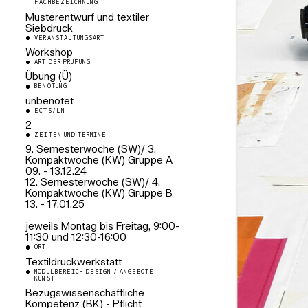
FACHBEZEICHNUNG
Musterentwurf und textiler
Siebdruck
VERANSTALTUNGSART
Workshop
ART DER PRÜFUNG
Übung (Ü)
BENOTUNG
unbenotet
ECTS/LN
2
ZEITEN UND TERMINE
9. Semesterwoche (SW)/ 3.
Kompaktwoche (KW) Gruppe A
09. - 13.12.24
12. Semesterwoche (SW)/ 4.
Kompaktwoche (KW) Gruppe B
13. - 17.01.25
jeweils Montag bis Freitag, 9:00-
11:30 und 12:30-16:00
ORT
Textildruckwerkstatt
MODULBEREICH DESIGN / ANGEBOTE
KUNST
Bezugswissenschaftliche
Kompetenz (BK) - Pflicht