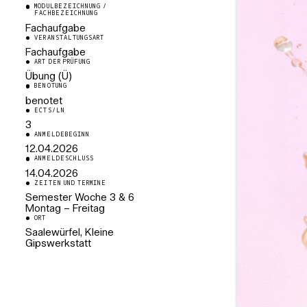
MODULBEZEICHNUNG /
FACHBEZEICHNUNG
Fachaufgabe
VERANSTALTUNGSART
Fachaufgabe
ART DER PRÜFUNG
Übung (Ü)
BENOTUNG
benotet
ECTS/LN
3
ANMELDEBEGINN
12.04.2026
ANMELDESCHLUSS
14.04.2026
ZEITEN UND TERMINE
Semester Woche 3 & 6
Montag – Freitag
ORT
Saalewürfel, Kleine
Gipswerkstatt