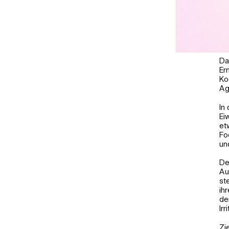
Da
Er
Ko
Ag
In
Credits: Alessa Dr
Ei
et
Fo
un
De
Au
st
ih
de
Ir
Zi