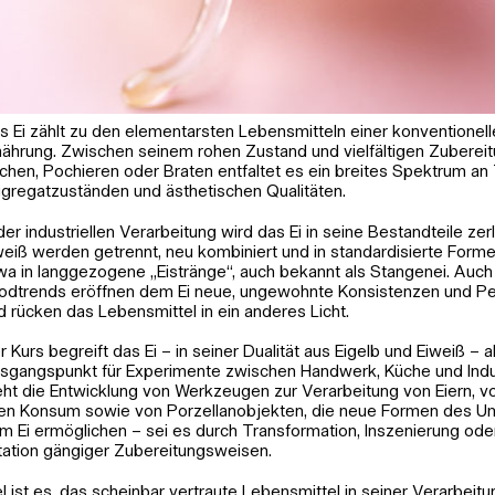
s Ei zählt zu den elementarsten Lebensmitteln einer konventionel
nährung. Zwischen seinem rohen Zustand und vielfältigen Zuberei
chen, Pochieren oder Braten entfaltet es ein breites Spektrum an 
gregatzuständen und ästhetischen Qualitäten.
 der industriellen Verarbeitung wird das Ei in seine Bestandteile zer
esel
weiß werden getrennt, neu kombiniert und in standardisierte Forme
wa in langgezogene „Eistränge“, auch bekannt als Stangenei. Auch 
odtrends eröffnen dem Ei neue, ungewohnte Konsistenzen und P
d rücken das Lebensmittel in ein anderes Licht.
r Kurs begreift das Ei – in seiner Dualität aus Eigelb und Eiweiß – a
sgangspunkt für Experimente zwischen Handwerk, Küche und Indus
eht die Entwicklung von Werkzeugen zur Verarbeitung von Eiern, v
ren Konsum sowie von Porzellanobjekten, die neue Formen des U
m Ei ermöglichen – sei es durch Transformation, Inszenierung od
ritation gängiger Zubereitungsweisen.
el ist es, das scheinbar vertraute Lebensmittel in seiner Verarbei