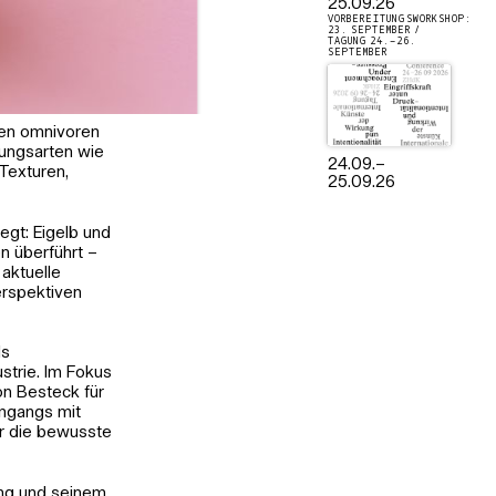
25.09.26
VORBEREITUNGSWORKSHOP:
23. SEPTEMBER /
TAGUNG 24.–26.
SEPTEMBER
len omnivoren
tungsarten wie
24.09.
–
Texturen,
25.09.26
legt: Eigelb und
n überführt –
aktuelle
erspektiven
ls
trie. Im Fokus
on Besteck für
mgangs mit
er die bewusste
tung und seinem