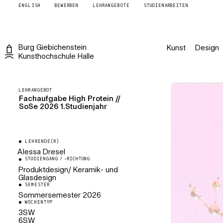
ENGLISH
BEWERBEN
LEHRANGEBOTE
STUDIENARBEITEN
Burg
Giebichenstein
Kunst
Design
Kunsthochschule
Halle
LEHRANGEBOT
Fachaufgabe High Protein //
SoSe 2026 1.Studienjahr
LEHRENDE(R)
Alessa Dresel
STUDIENGANG / -RICHTUNG
Künstlerische Mitarbeiterin
Produktdesign/ Keramik- und
Produktdesign/ Keramik- und
Glasdesign
Glasdesign
SEMESTER
Sommersemester
2026
WOCHENTYP
3SW
6SW