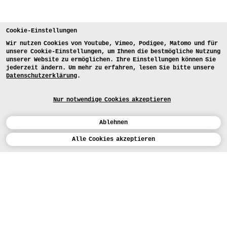
Cookie-Einstellungen
Wir nutzen Cookies von Youtube, Vimeo, Podigee, Matomo und für
unsere Cookie-Einstellungen, um Ihnen die bestmögliche Nutzung
unserer Website zu ermöglichen. Ihre Einstellungen können Sie
jederzeit ändern. Um mehr zu erfahren, lesen Sie bitte unsere
Datenschutzerklärung
.
Nur notwendige Cookies akzeptieren
Ablehnen
Kalender
Alle Cookies akzeptieren
ENGLISH
Kunst
INSTAGRAM
VIMEO
LINKEDIN
BEWERBEN
Design
LEHRANGEBOTE
Studium
HEUTE (5)
FACEBOOK
STUDIENARBEITEN