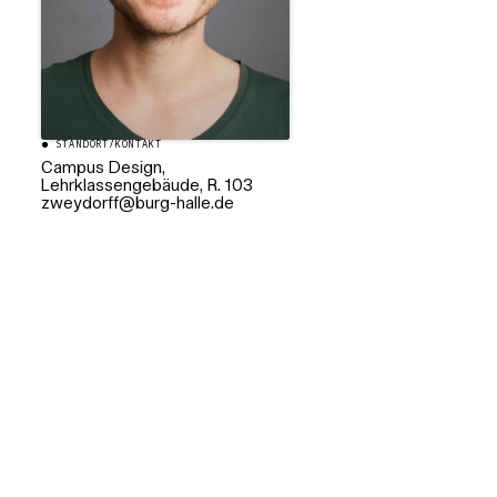
STANDORT/KONTAKT
Campus Design,
Lehrklassengebäude, R. 103
ed.ellah-grub@ffrodyewz