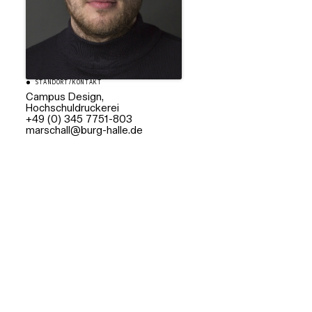
STANDORT/KONTAKT
Campus Design,
Hochschuldruckerei
+49 (0) 345 7751-803
ed.ellah-grub@llahcsram