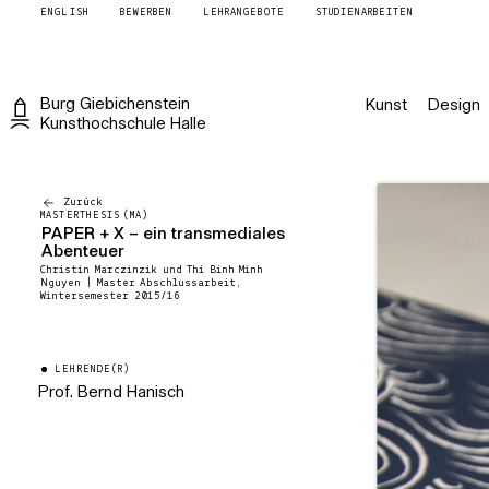
ENGLISH
BEWERBEN
LEHRANGEBOTE
STUDIENARBEITEN
Burg
Giebichenstein
Kunst
Design
Kunsthochschule
Halle
Zurück
MASTERTHESIS (MA)
PAPER + X – ein transmediales
Abenteuer
Christin Marczinzik und Thi Binh Minh
Nguyen | Master Abschlussarbeit,
Wintersemester 2015/16
LEHRENDE(R)
Prof. Bernd Hanisch
Professor für Produkt- und VR-
Design