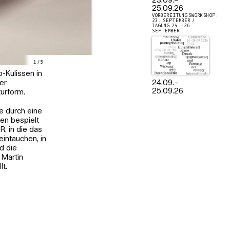
23.09.
–
25.09.26
VORBEREITUNGSWORKSHOP:
23. SEPTEMBER /
TAGUNG 24.–26.
SEPTEMBER
1
/
5
-Kulissen in
er
24.09.
–
25.09.26
turform.
ie durch eine
en bespielt
R, in die das
eintauchen, in
d die
 Martin
lt.