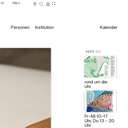
SSE
TOOLS
Personen
Institution
Kalender
HEUTE (3)
Setup . PAPER + X | Christin Ma
Nguyen, MA-Abschlussarbeit, W
rund um die
Uhr
Fr–Mi 10–17
Uhr, Do 13 – 20
Uhr