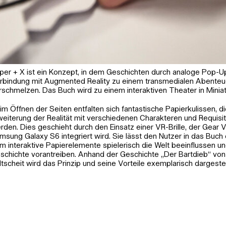
per + X ist ein Konzept, in dem Geschichten durch analoge Pop-Up
rbindung mit Augmented Reality zu einem transmedialen Abenteu
rschmelzen. Das Buch wird zu einem interaktiven Theater in Minia
im Öffnen der Seiten entfalten sich fantastische Papierkulissen, d
. PAPER + X | Christin Marczinzik & Thi
weiterung der Realität mit verschiedenen Charakteren und Requisit
MA-Abschlussarbeit, Wintersemester
rden. Dies geschieht durch den Einsatz einer VR-Brille, der Gear V
msung Galaxy S6 integriert wird. Sie lässt den Nutzer in das Buch 
m interaktive Papierelemente spielerisch die Welt beeinflussen un
schichte vorantreiben. Anhand der Geschichte „Der Bartdieb“ von
ltscheit wird das Prinzip und seine Vorteile exemplarisch dargestel