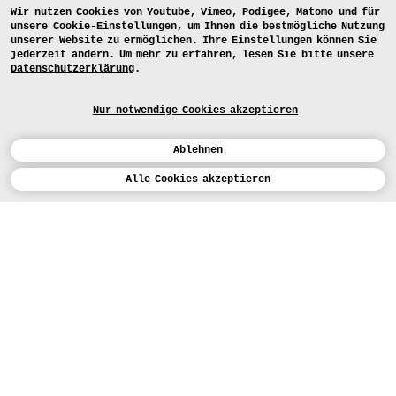
Wir nutzen Cookies von Youtube, Vimeo, Podigee, Matomo und für
unsere Cookie-Einstellungen, um Ihnen die bestmögliche Nutzung
unserer Website zu ermöglichen. Ihre Einstellungen können Sie
jederzeit ändern. Um mehr zu erfahren, lesen Sie bitte unsere
Datenschutzerklärung
.
Nur notwendige Cookies akzeptieren
Ablehnen
Kalender
Ergebnisse
Alle Cookies akzeptieren
Studienarbeiten des Gruppenprojekts
„TONANGEBEND // // 2-wöchiges
Entwurfsprojekt WiSe 2024-25”
ENGLISH
Kunst
BEWERBEN
Design
LEHRANGEBOTE
Studium
HEUTE (5)
STUDIENARBEITEN
Werkstätten
MEDIA
Einrichtungen
PRESSE