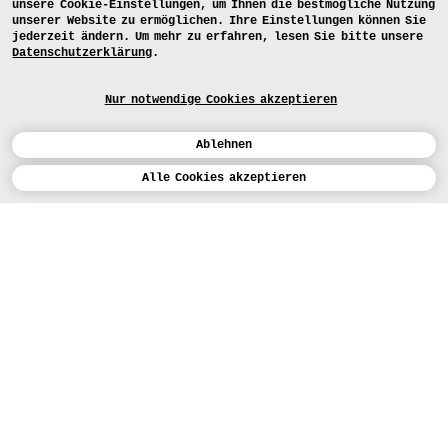
unsere Cookie-Einstellungen, um Ihnen die bestmögliche Nutzung
unserer Website zu ermöglichen. Ihre Einstellungen können Sie
jederzeit ändern. Um mehr zu erfahren, lesen Sie bitte unsere
Datenschutzerklärung
.
Nur notwendige Cookies akzeptieren
Ablehnen
Kalender
Alle Cookies akzeptieren
ENGLISH
Kunst
INSTAGRAM
VIMEO
LINKEDIN
BEWERBEN
Design
LEHRANGEBOTE
Studium
HEUTE (5)
FACEBOOK
STUDIENARBEITEN
Werkstätten
MEDIA
Einrichtungen
FÜR...
PRESSE
PRESSE
Personen
BEWERBER*INNEN
PRESSESTELLE