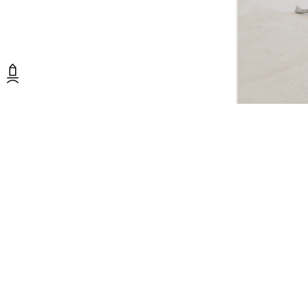
Installationsansic
Clara Rudolf (li), 
Lucia-Charlotte Ot