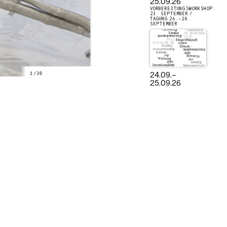
25.09.26
VORBEREITUNGSWORKSHOP:
23. SEPTEMBER /
TAGUNG 24.–26.
SEPTEMBER
1
/
30
24.09.
–
25.09.26