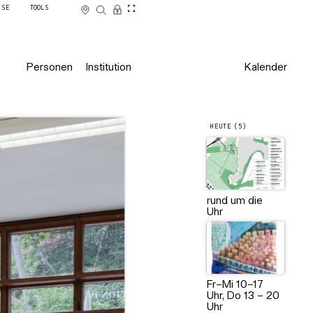
SSE
TOOLS
Personen
Institution
Kalender
HEUTE (5)
Künstlerische Arbeiten: Coco M
Feldbauer (li) Giulia Chauvistr
Sachon (re), 2025;
Foto: Jooyeon Shin & Vahdeta T
rund um die
Uhr
Fr–Mi 10–17
Uhr, Do 13 – 20
Uhr