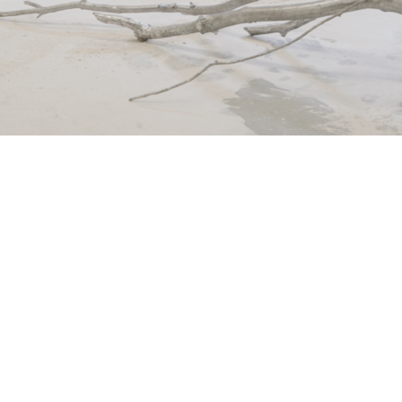
ht, Künstlerische Arbeiten:
Coco M. Brüschweiler (mi), Jooyeon Shin,
t, Mia Sachon (re), 2025;