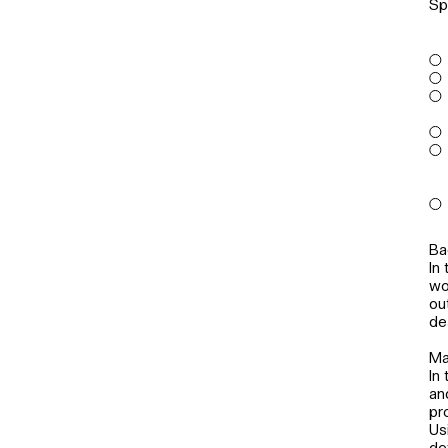
Sp
Ba
In
wo
ou
de
Ma
In
an
pr
Us