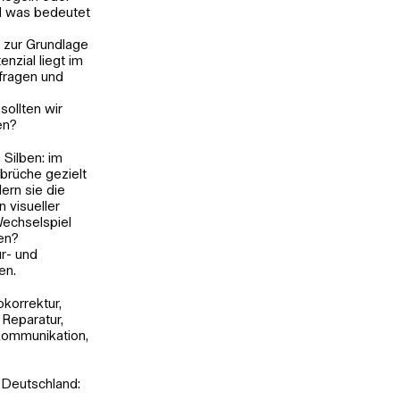
nd was bedeutet
n zur Grundlage
nzial liegt im
fragen und
sollten wir
en?
 Silben: im
lbrüche gezielt
ern sie die
 visueller
Wechselspiel
ren?
r- und
en.
okorrektur,
 Reparatur,
hlkommunikation,
, Deutschland: