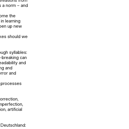
deviations from
as a norm – and
come the
 in learning
 open up new
akes should we
ugh syllables:
e-breaking can
eadability and
ing and
error and
n processes
orrection,
imperfection,
n, artificial
, Deutschland: