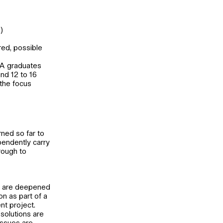
)
red, possible
MA graduates
nd 12 to 16
the focus
rned so far to
pendently carry
rough to
ls are deepened
on as part of a
nt project.
 solutions are