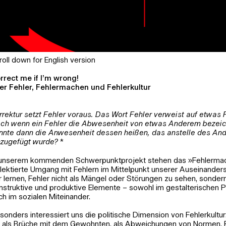
roll down for English version
rrect me if I’m wrong!
er Fehler, Fehlermachen und Fehlerkultur
rrektur setzt Fehler voraus. Das Wort Fehler verweist auf etwas
ch wenn ein Fehler die Abwesenheit von etwas Anderem bezeic
nnte dann die Anwesenheit dessen heißen, das anstelle des An
nzugefügt wurde?
*
 unserem kommenden Schwerpunktprojekt stehen das »Fehlerma
flektierte Umgang mit Fehlern im Mittelpunkt unserer Auseinander
r lernen, Fehler nicht als Mängel oder Störungen zu sehen, sondern
nstruktive und produktive Elemente – sowohl im gestalterischen P
ch im sozialen Miteinander.
sonders interessiert uns die politische Dimension von Fehlerkultur
t als Brüche mit dem Gewohnten, als Abweichungen von Normen, 