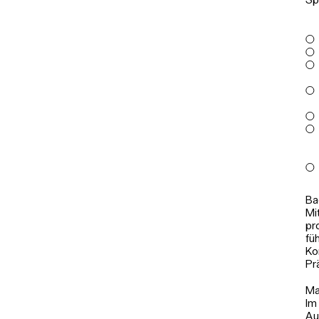
Sp
Ba
Mi
pr
fü
Ko
Pr
Ma
Im
Au