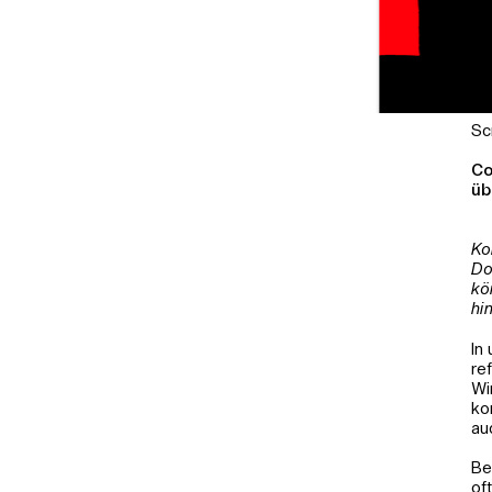
Sc
Co
üb
Ko
Do
kö
hi
In
re
Wi
ko
au
Be
of