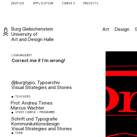
DEUTSCH
APPLICATION
COURSES
PROJECTS
Burg
Giebichenstein
Art
Design
University of
Art and Design
Halle
LEHRANGEBOT
Correct me if I’m wrong!
@burgtypo
,
Typoarchiv
Visual Strategies and Stories
TEACHERS
Prof. Andrea Tinnes
Marcus Wachter
Professorin
Kommunikationsdesign/Schrift und
STUDY COURSE / PROGRAMME
Künstlerischer Mitarbeiter
Typografie
Kommunikationsdesign
Schrift und Typografie
Kommunikationsdesign
Visual Strategies and Stories
TERM