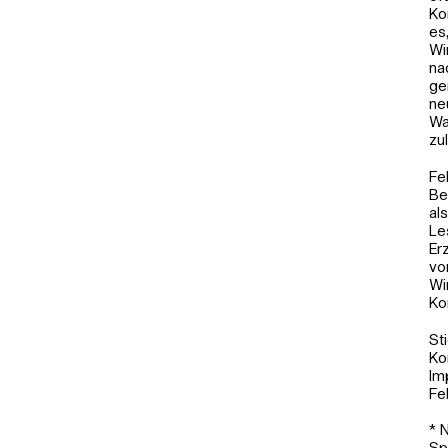
Ko
es
Wi
na
ge
ne
Wa
zu
Fe
Be
al
Le
Er
vo
Wi
Ko
St
Ko
Im
Fe
* 