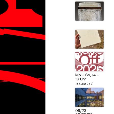
Mo – So, 14 –
19 Uhr
UPCOMING (2)
09/23
–