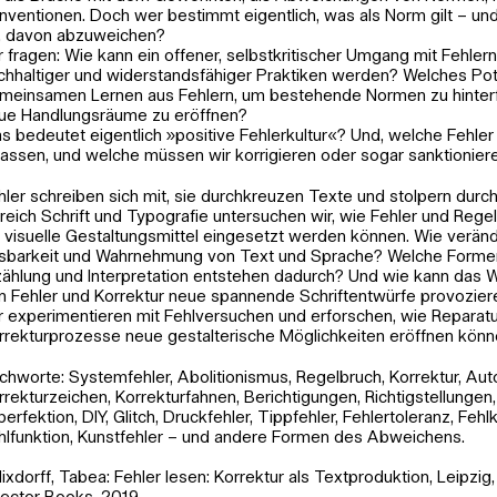
nventionen. Doch wer bestimmt eigentlich, was als Norm gilt – u
, davon abzuweichen?
r fragen: Wie kann ein offener, selbstkritischer Umgang mit Fehler
chhaltiger und widerstandsfähiger Praktiken werden? Welches Pote
meinsamen Lernen aus Fehlern, um bestehende Normen zu hinter
ue Handlungsräume zu eröffnen?
s bedeutet eigentlich »positive Fehlerkultur«? Und, welche Fehler 
lassen, und welche müssen wir korrigieren oder sogar sanktionier
hler schreiben sich mit, sie durchkreuzen Texte und stolpern durch
reich Schrift und Typografie untersuchen wir, wie Fehler und Rege
s visuelle Gestaltungsmittel eingesetzt werden können. Wie veränd
sbarkeit und Wahrnehmung von Text und Sprache? Welche Formen
zählung und Interpretation entstehen dadurch? Und wie kann das 
n Fehler und Korrektur neue spannende Schriftentwürfe provozie
r experimentieren mit Fehlversuchen und erforschen, wie Reparatu
rrekturprozesse neue gestalterische Möglichkeiten eröffnen könn
ichworte: Systemfehler, Abolitionismus, Regelbruch, Korrektur, Aut
rrekturzeichen, Korrekturfahnen, Berichtigungen, Richtigstellungen,
perfektion, DIY, Glitch, Druckfehler, Tippfehler, Fehlertoleranz, Fe
hlfunktion, Kunstfehler – und andere Formen des Abweichens.
Nixdorff, Tabea: Fehler lesen: Korrektur als Textproduktion, Leipzig