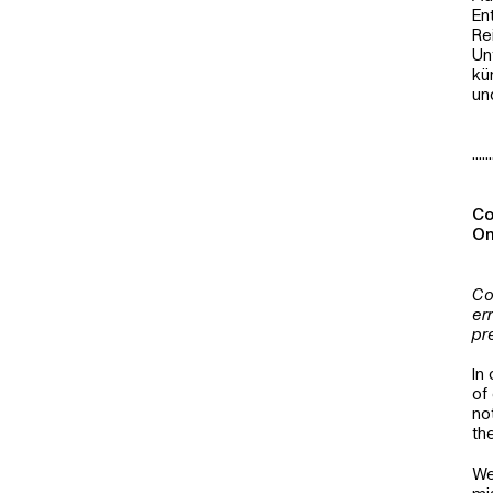
En
Re
Un
kü
un
......
Co
On
Co
er
pr
In
of
no
th
We