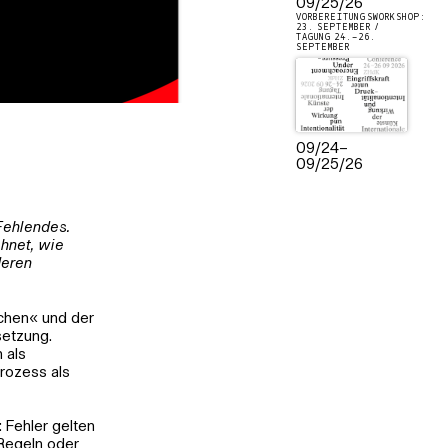
09/25/26
VORBEREITUNGSWORKSHOP:
23. SEPTEMBER /
TAGUNG 24.–26.
SEPTEMBER
09/24
–
09/25/26
 Fehlendes.
hnet, wie
deren
chen« und der
setzung.
 als
rozess als
: Fehler gelten
Regeln oder