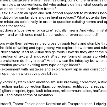
stakes. Mistakes are often seen as disruptions of the familiar, as 
rms, rules, or conventions. But who actually defines what counts 
at does it mean to deviate from it?
 ask: How can an open and self-critical approach to mistakes be
undation for sustainable and resilient practices? What potential lies
om mistakes collectively, in order to question existing norms and
aces for action?
at does a “positive error culture” actually mean? And which mist
low – and which ones must be corrected or even sanctioned?
rors write themselves in, they cross through texts and stumble thro
 the field of writing and typography, we explore how errors and rul
 deliberately used as visual design tools. How do they affect the r
rception of text and language? What new forms of visual storytell
terpretationn do they create? And how can the interplay between 
rrection provoke exciting new type design ideas?
 experiment with mistakes and explore how repair and correctio
n open up new creative possibilities.
ywords: system error, abolitionism, rule breaking, correction, autoc
rrection marks, correction flags, corrections, rectifications, repair, 
Y, glitch, misprint, typo, fault tolerance, miscommunication, malfunctio
ror - and other forms of deviation.
Nixdorff, Tabea: Fehler lesen: Korrektur als Textproduktion, Leipzig