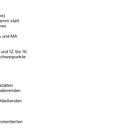
he)
ramm statt
onen
BA und MA
nd 12. bis 16.
 Schwerpunkte
stalten
tudierenden
chließenden
orientierten