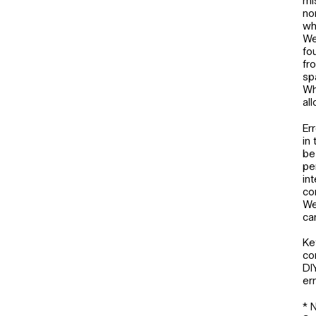
mi
no
wh
We
fo
fr
sp
Wh
al
Er
in
be
pe
in
co
We
ca
Ke
co
DI
er
* 