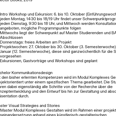
ector Books, 2019
Intro Workshop und Exkursion: 6. bis 10. Oktober (Einführungswoc
jeden Montag, 14:30 bis 18/19 Uhr findet unser Schwerpunktprog
jeden Dienstag, 9:30 bis 18 Uhr, und Mittwoch werden Konsultati
angeboten, mögliche Programmpunkte folgen
Mittwochs liegt der Schwerpunkt auf Master Studierenden und 
Abschlüssen
Donnerstags: freies Arbeiten am Projekt
Projektwochen: 27. Oktober bis 30. Oktober (3. Semesterwoche) u
Januar (12. Semesterwoche), diese sind ganzwöchentlich für die
vorgesehen
Exkursionen, Gastvorträge und Workshops sind geplant
chelor Kommunikationsdesign
t den bisher erlernten Kompetenzen wird im Modul Komplexes Ge
ojektorientiert unter einem spezifischen Thema gearbeitet. Die S
hren dabei eigenständig alle Schritte von der Recherche über die
nzeptentwicklung und den Entwurf bis hin zur Gestaltung und abs
äsentation durch.
ster Visual Strategies and Stories
 Master Modul Komplexes Gestalten wird im Rahmen einer projekt
seinandersetzung anhand eines künstlerisch-gestalterischen