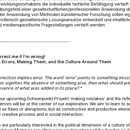
twicklungsvorhabens die individuelle fachliche Befähigung vertieft
ibungsfeld einer gesellschaftlichen/professionellen Anwendung dis
ter Anwendung von Methoden künstlerischer Forschung sollen ei
nstlerisch-gestalterische Lösungsansatze entwickelt und inhaltlic
d medienspezifische Fragestellungen vertieft werden.
.................................................................................
rrect me if I’m wrong!
 Errors, Making Them, and the Culture Around Them
rrection implies error. The word ‘error’ points to something missi
ror signifies the absence of something else, then what should we
esence of what was added in its place?
*
 our upcoming Schwerpunkt Projekt ‘making mistakes’ and the refle
 errors will be at the center of our exploration. We aim to learn to
t as flaws or disruptions, but as constructive and productive eleme
e creative process and in social interaction.
 are particularly interested in the political dimension of a culture o