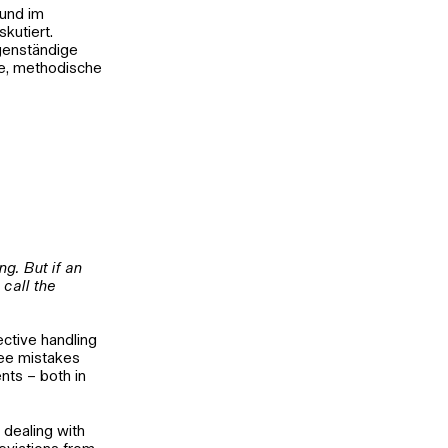
 und im
kutiert.
genständige
he, methodische
ng. But if an
 call the
ctive handling
 see mistakes
nts – both in
f dealing with