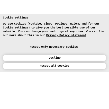
Cookie settings
We use cookies (Youtube, Vimeo, Podigee, Matomo and for our
Cookie settings) to give you the best possible use of our
website. You can change your settings at any time. You can find
out more about this in our
Privacy Policy statement
.
Accept only necessary cookies
Decline
Calendar
Accept all cookies
DEUTSCH
Art
INSTAGRAM
VIMEO
LINKEDIN
APPLICATION
Design
COURSES
Study
TODAY (5)
FACEBOOK
PROJECTS
Workshops