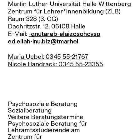
Martin-Luther-Universität Halle-Wittenberg
Zentrum für Lehrer*Innenbildung (ZLB)
Raum 328 (3. OG)
Dachritzstr. 12, 06108 Halle
E-Mail:
psychosoziale-beratung-
lehramt@zlb.uni-halle.de
76712-55 5430 :lebeU airaM
55332-55 5430 :kcardnaH elociN
Psychosoziale Beratung
Sozialberatung
Weitere Beratungstermine
Psychosoziale Beratung für
Lehramtsstudierende am
Zentrum für