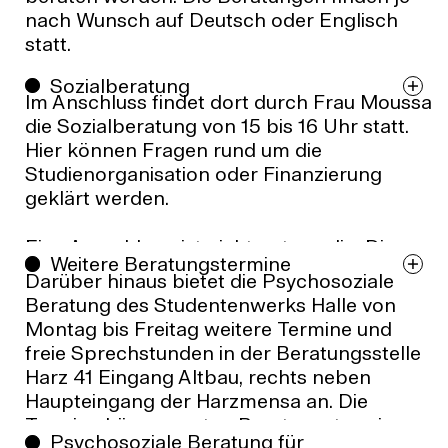
nach Wunsch auf Deutsch oder Englisch
statt.
Sozialberatung
Durch das Studentenwerk Halle wird immer
Im Anschluss findet dort durch Frau Moussa
am Montag am Campus Design eine freie
die Sozialberatung von 15 bis 16 Uhr statt.
Sprechstunde ohne Terminbuchung der
Hier können Fragen rund um die
Psychosoziale Beratung und eine freie
Studienorganisation oder Finanzierung
Sprechstunde der Sozialberatung
geklärt werden.
angeboten.
Eine Anmeldung ist nicht notwendig. Die
Immer montags, 13:30 bis 14:30 Uhr berät
Weitere Beratungstermine
Beratungen finden auch in der
Darüber hinaus bietet die Psychosoziale
Herr Jeschke, Psychosozialer Berater, auf
vorlesungsfreien Zeit statt.
Beratung des Studentenwerks Halle von
dem Campus Design,
Montag bis Freitag weitere Termine und
Studieninformationszentrum, Raum 201, 2.
freie Sprechstunden in der Beratungsstelle
OG.
Harz 41 Eingang Altbau, rechts neben
Haupteingang der Harzmensa an. Die
Die psychosoziale Beratung des
Termine können unter:
Beratungstermin
Studentenwerkes ist zu erreichen unter:
Psychosoziale Beratung für