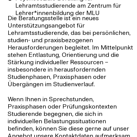
reservieren (studentenwerk-halle.de)
Lehramtsstudierende am Zentrum für
gebucht werden.
ed.ellah-krewnetneduts@ellah.gnutareb-
Lehrer*innenbildung der MLU
elaizosohcysp
Die Beratungsstelle ist ein neues
Die Sozialberatung bietet ebenso weitere
Unterstützungsangebot für
Sprechzeiten in der Beratungsstelle Harz 41
Bitte beachten Sie die aktuellen
Lehramtsstudierende, das bei persönlichen,
Eingang Altbau, rechts neben Haupteingang
Informationen in der linken Spalte.
studien- und praxisbezogenen
der Harzmensa an. Ausführlichere
Herausforderungen begleitet. Im Mittelpunkt
Informationen sind unter:
stehen Entlastung, Orientierung und die
Beratungsangebote (studentenwerk-
Stärkung individueller Ressourcen –
halle.de)
zu finden.
insbesondere in herausfordernden
Studienphasen, Praxisphasen oder
Bei Nachfragen sind wir unter:
Übergängen im Studienverlauf.
ed.ellah-krewnetneduts@ellah.gnutareb-
elaizosohcysp
zu erreichen.
Wenn Ihnen in Sprechstunden,
Praxisphasen oder Prüfungskontexten
Studierende begegnen, die sich in
individuellen Belastungssituationen
befinden, können Sie diese gerne auf unser
Angebot unsere Kontaktdaten aufmerksam