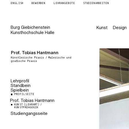
ENGLISH
BEWERBEN
LEHRANGEBOTE
STUDIENARBEITEN
Burg
Giebichenstein
Kunst
Design
Kunsthochschule
Halle
Prof. Tobias Hantmann
Künstlerische Praxis / Malerische und
grafische Praxis
Lehrprofil
Standbein
Spielbein
PROFILSEITE
Prof. Tobias Hantmann
KUNST (LEHRAMT) /
Professor für Malerische und
KUNSTPÄDAGOGIK
grafische Praxis
Studiengangsseite