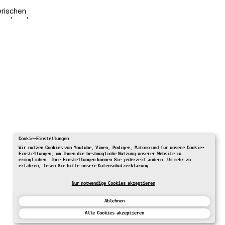
erischen
ssenabenden
nd dazu auch
e ergänzen und
rsion statt.
Cookie-Einstellungen
Wir nutzen Cookies von Youtube, Vimeo, Podigee, Matomo und für unsere Cookie-
Einstellungen, um Ihnen die bestmögliche Nutzung unserer Website zu
ermöglichen. Ihre Einstellungen können Sie jederzeit ändern. Um mehr zu
erfahren, lesen Sie bitte unsere
Datenschutzerklärung
.
Nur notwendige Cookies akzeptieren
Ablehnen
Alle Cookies akzeptieren