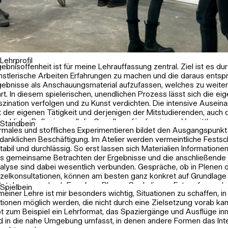
Lehrprofil
gebnisoffenheit ist für meine Lehrauffassung zentral. Ziel ist es du
nstlerische Arbeiten Erfahrungen zu machen und die daraus entsp
gebnisse als Anschauungsmaterial aufzufassen, welches zu weite
hrt. In diesem spielerischen, unendlichen Prozess lässt sich die ei
szination verfolgen und zu Kunst verdichten. Die intensive Ausei
t der eigenen Tätigkeit und derjenigen der Mitstudierenden, auch 
rachliche Reflexion, soll die Grundlage für die eigene Vermittlungsa
Standbein
rmales und stoffliches Experimentieren bildet den Ausgangspunkt
nstlehrer*in bilden.
danklichen Beschäftigung. Im Atelier werden vermeintliche Fests
stabil und durchlässig. So erst lassen sich Materialien Informatione
s gemeinsame Betrachten der Ergebnisse und die anschließende 
alyse sind dabei wesentlich verbunden. Gespräche, ob in Plenen 
nzelkonsultationen, können am besten ganz konkret auf Grundlag
tstehen, was durch Erproben, Planen, Spekulieren, Entwerfen und 
Spielbein
 meiner Lehre ist mir besonders wichtig, Situationen zu schaffen, i
rwerfen erfahren wird – manchmal besonders, wenn die Ergebniss
tionen möglich werden, die nicht durch eine Zielsetzung vorab kanal
ertig“ sind. Das Plenum als Form des Austauschs bietet durch sein
bt zum Beispiel ein Lehrformat, das Spaziergänge und Ausflüge inn
gelmäßigkeit eine stabile Struktur an, die Selbstsicherheit im Um
d in die nahe Umgebung umfasst, in denen andere Formen das Int
m Sprechen über die eigene Arbeit fördern soll. Zugleich stiftet e