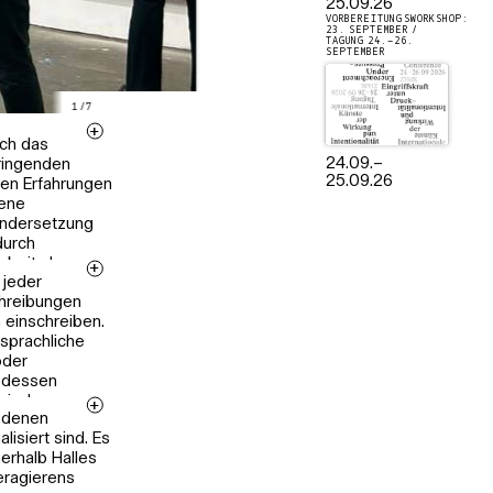
25.09.26
VORBEREITUNGSWORKSHOP:
23. SEPTEMBER /
TAGUNG 24.–26.
SEPTEMBER
1
/
7
rch das
24.09.
–
ringenden
25.09.26
ren Erfahrungen
gene
nandersetzung
durch
rbeit als
 jeder
chreibungen
n einschreiben.
sprachliche
oder
e dessen
wieder
n denen
e noch nicht
isiert sind. Es
e
erhalb Halles
gang mit und
eragierens
s