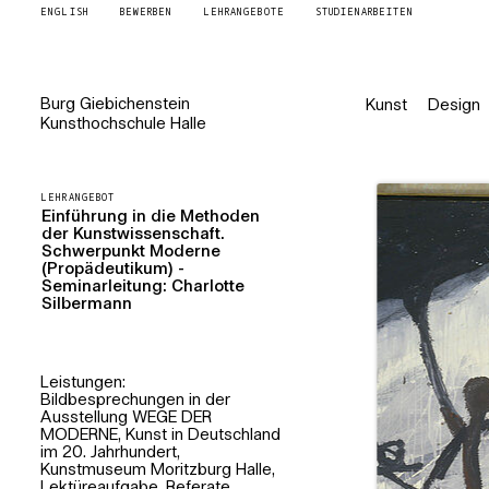
ENGLISH
BEWERBEN
LEHRANGEBOTE
STUDIENARBEITEN
Burg
Giebichenstein
Kunst
Design
Kunsthochschule
Halle
LEHRANGEBOT
Einführung in die Methoden
der Kunstwissenschaft.
Schwerpunkt Moderne
(Propädeutikum) -
Seminarleitung: Charlotte
Silbermann
Leistungen:
Bildbesprechungen in der
Ausstellung WEGE DER
MODERNE, Kunst in Deutschland
im 20. Jahrhundert,
Kunstmuseum Moritzburg Halle,
Lektüreaufgabe, Referate,