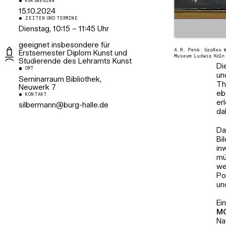
KURSBEGINN
15.10.2024
ZEITEN UND TERMINE
Dienstag, 10:15 – 11:45 Uhr
geeignet insbesondere für
A.R. Penk: Großes 
Erstsemester Diplom Kunst und
Museum Ludwig Köln
Di
ORT
un
Seminarraum Bibliothek,
Th
Neuwerk 7
eb
KONTAKT
er
silbermann@burg-halle.de
da
Da
Bi
in
mü
we
Po
un
Ei
M
Na