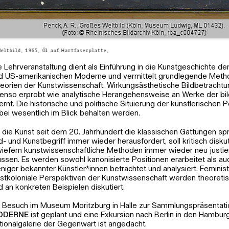
Weltbild, 1965, Öl auf Hartfaserplatte,
e Lehrveranstaltung dient als Einführung in die Kunstgeschichte d
d US-amerikanischen Moderne und vermittelt grundlegende Met
eorien der Kunstwissenschaft. Wirkungsästhetische Bildbetracht
enso erprobt wie analytische Herangehensweise an Werke der bi
lernt. Die historische und politische Situierung der künstlerischen P
bei wesentlich im Blick behalten werden.
 die Kunst seit dem 20. Jahrhundert die klassischen Gattungen sp
ld- und Kunstbegriff immer wieder herausfordert, soll kritisch disku
wiefern kunstwissenschaftliche Methoden immer wieder neu justi
ssen. Es werden sowohl kanonisierte Positionen erarbeitet als a
niger bekannter Künstler*innen betrachtet und analysiert. Feminis
stkoloniale Perspektiven der Kunstwissenschaft werden theoretis
d an konkreten Beispielen diskutiert.
n Besuch im Museum Moritzburg in Halle zur Sammlungspräsentat
ODERNE
ist geplant und eine Exkursion nach Berlin in den Hambur
tionalgalerie der Gegenwart ist angedacht.