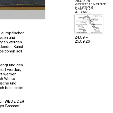
25.09.26
VORBEREITUNGSWORKSHOP:
23. SEPTEMBER /
TAGUNG 24.–26.
SEPTEMBER
er europäischen
24.09.
–
hoden und
25.09.26
ungen werden
ldenden Kunst
ositionen soll
rengt und den
tiert werden,
ert werden
uch Werke
tische und
ch beleuchtet
ion
WEGE DER
ger Bahnhof,