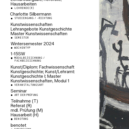
Hausarbeiten
LEHRENDE(R)
Charlotte Silbermann
STUDIENGANG / -RICHTUNG
Wissenschafliche Mitarbeiterin
Kunstgeschichte
Kunstwissenschaften
Gleichstellungsbeauftragte des
Lehrangebote Kunstgeschichte
Fachbereichs Kunst
Master Kunstwissenschaften
SEMESTER
Wintersemester
2024
WOCHENTYP
1-15SW
MODULBEZEICHNUNG /
FACHBEZEICHNUNG
Kunst/Diplom: Fachwissenschaft
Kunstgeschichte; Kunst/Lehramt:
Kunstgeschichte I; Master
Kunstwissenschaften, Modul 1
VERANSTALTUNGSART
Seminar
ART DER PRÜFUNG
Teilnahme (T)
Referat (R)
mdl. Prüfung (M)
Hausarbeit (H)
BENOTUNG
benotet