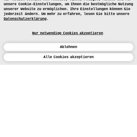
unsere Cookie-Einstellungen, um Ihnen die bestmögliche Nutzung
unserer Website zu ermöglichen. Ihre Einstellungen können Sie
jederzeit ändern. Um mehr zu erfahren, lesen Sie bitte unsere
Datenschutzerklärung
.
Nur notwendige Cookies akzeptieren
Ablehnen
Kalender
Alle Cookies akzeptieren
ENGLISH
Kunst
INSTAGRAM
VIMEO
LINKEDIN
BEWERBEN
Design
LEHRANGEBOTE
Studium
HEUTE (5)
FACEBOOK
STUDIENARBEITEN
Werkstätten
MEDIA
Einrichtungen
FÜR...
PRESSE
PRESSE
Personen