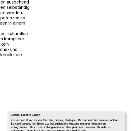
enen ausgehend
en selbständig
det werden.
mpetenzen im
aben in einem
r
en, kulturellen
 um komplexe
keln.
ions- und
rrolle, die
Cookie-Einstellungen
Wir nutzen Cookies von Youtube, Vimeo, Podigee, Matomo und für unsere Cookie-
Einstellungen, um Ihnen die bestmögliche Nutzung unserer Website zu
ermöglichen. Ihre Einstellungen können Sie jederzeit ändern. Um mehr zu
erfahren, lesen Sie bitte unsere
Datenschutzerklärung
.