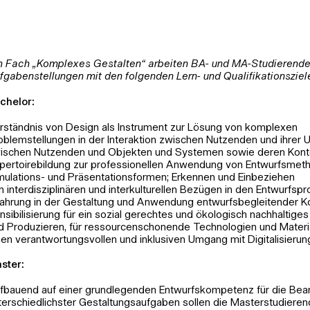
m Fach „Komplexes Gestalten“ arbeiten BA- und MA-Studierend
fgabenstellungen mit den folgenden Lern- und Qualifikationsziel
chelor:
rständnis von Design als Instrument zur Lösung von komplexen
oblemstellungen in der Interaktion zwischen Nutzenden und ihrer 
ischen Nutzenden und Objekten und Systemen sowie deren Kont
pertoirebildung zur professionellen Anwendung von Entwurfsmet
mulations- und Präsentationsformen; Erkennen und Einbeziehen
n interdisziplinären und interkulturellen Bezügen in den Entwurfspr
fahrung in der Gestaltung und Anwendung entwurfsbegleitender K
nsibilisierung für ein sozial gerechtes und ökologisch nachhaltige
d Produzieren, für ressourcenschonende Technologien und Materi
nen verantwortungsvollen und inklusiven Umgang mit Digitalisierun
ster:
fbauend auf einer grundlegenden Entwurfskompetenz für die Bea
terschiedlichster Gestaltungsaufgaben sollen die Masterstudiere