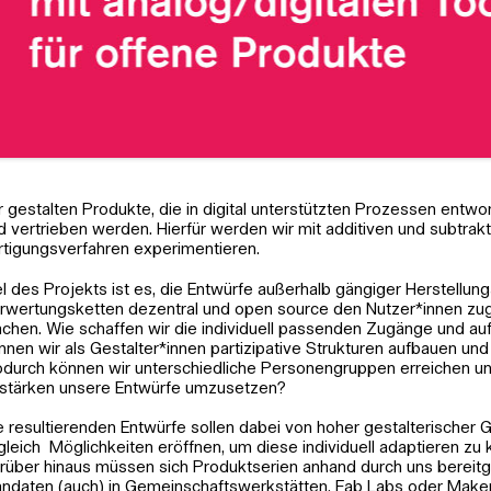
r gestalten Produkte, die in digital unterstützten Prozessen entwor
d vertrieben werden. Hierfür werden wir mit additiven und subtrak
rtigungsverfahren experimentieren.
el des Projekts ist es, die Entwürfe außerhalb gängiger Herstellun
rwertungsketten dezentral und open source den Nutzer*innen zug
chen. Wie schaffen wir die individuell passenden Zugänge und au
nnen wir als Gestalter*innen partizipative Strukturen aufbauen un
durch können wir unterschiedliche Personengruppen erreichen un
stärken unsere Entwürfe umzusetzen?
e resultierenden Entwürfe sollen dabei von hoher gestalterischer 
gleich Möglichkeiten eröffnen, um diese individuell adaptieren zu
rüber hinaus müssen sich Produktserien anhand durch uns bereitg
andaten (auch) in Gemeinschaftswerkstätten, Fab Labs oder Mak