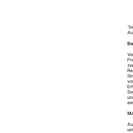
"I
Au
Ba
Ve
Pr
zw
Re
Si
vo
Er
Se
un
ei
Ma
Au
un