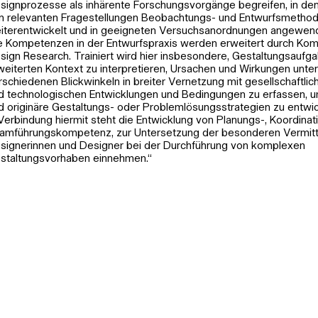
signprozesse als inhärente Forschungsvorgänge begreifen, in d
n relevanten Fragestellungen Beobachtungs- und Entwurfsmethod
iterentwickelt und in geeigneten Versuchsanordnungen angewen
e Kompetenzen in der Entwurfspraxis werden erweitert durch Ko
sign Research. Trainiert wird hier insbesondere, Gestaltungsaufg
weiterten Kontext zu interpretieren, Ursachen und Wirkungen unte
rschiedenen Blickwinkeln in breiter Vernetzung mit gesellschaftlich
d technologischen Entwicklungen und Bedingungen zu erfassen,
d originäre Gestaltungs- oder Problemlösungsstrategien zu entwic
 Verbindung hiermit steht die Entwicklung von Planungs-, Koordinat
amführungskompetenz, zur Untersetzung der besonderen Vermittle
signerinnen und Designer bei der Durchführung von komplexen
staltungsvorhaben einnehmen.“