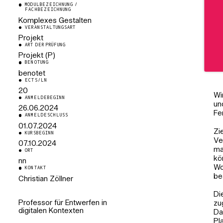
MODULBEZEICHNUNG /
FACHBEZEICHNUNG
Komplexes Gestalten
VERANSTALTUNGSART
Projekt
ART DER PRÜFUNG
Projekt (P)
BENOTUNG
benotet
ECTS/LN
20
Wi
ANMELDEBEGINN
un
26.06.2024
Fe
ANMELDESCHLUSS
01.07.2024
Zi
KURSBEGINN
Ve
07.10.2024
ma
ORT
kö
nn
Wo
KONTAKT
be
Christian Zöllner
Di
Professor für Entwerfen in
zu
digitalen Kontexten
Da
Pl