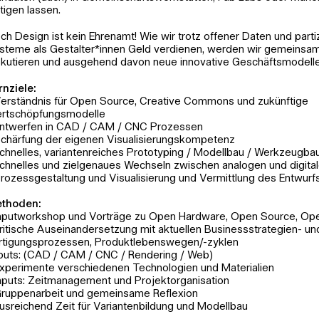
rtigen lassen.
ch Design ist kein Ehrenamt! Wie wir trotz offener Daten und parti
steme als Gestalter*innen Geld verdienen, werden wir gemeinsam
skutieren und ausgehend davon neue innovative Geschäftsmodelle
rnziele:
Verständnis für Open Source, Creative Commons und zukünftige
rtschöpfungsmodelle
Entwerfen in CAD / CAM / CNC Prozessen
Schärfung der eigenen Visualisierungskompetenz
schnelles, variantenreiches Prototyping / Modellbau / Werkzeugba
schnelles und zielgenaues Wechseln zwischen analogen und digital
Prozessgestaltung und Visualisierung und Vermittlung des Entwurf
thoden:
Inputworkshop und Vorträge zu Open Hardware, Open Source, O
kritische Auseinandersetzung mit aktuellen Businessstrategien- un
rtigungsprozessen, Produktlebenswegen/-zyklen
puts: (CAD / CAM / CNC / Rendering / Web)
Experimente verschiedenen Technologien und Materialien
Inputs: Zeitmanagement und Projektorganisation
Gruppenarbeit und gemeinsame Reflexion
ausreichend Zeit für Variantenbildung und Modellbau