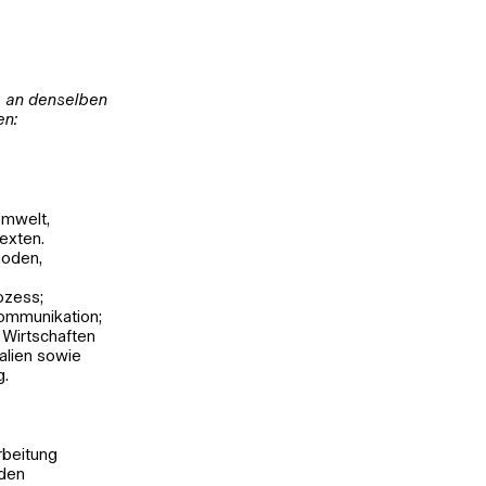
e an denselben
en:
Umwelt,
exten.
hoden,
ozess;
ommunikation;
s Wirtschaften
alien sowie
g.
rbeitung
nden