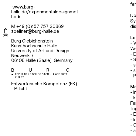
fe
www.burg-
halle.de/experimentaldesignmet
Do
hods
Sy
M +49 (0)157 757 30869
di
ed.ellah-grub@renlleoz
Le
Burg Giebichenstein
- 
Kunsthochschule Halle
We
University of Art and Design
- 
Neuwerk 7
- 
06108 Halle (Saale), Germany
- 
B U R G
- 
MODULBEREICH DESIGN / ANGEBOTE
- 
KUNST
Entwerferische Kompetenz (EK)
Me
- Pflicht
- 
- 
Fe
In
- 
- 
- 
- 