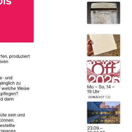
fen, produziert
tiven
gs- und
änglich zu
Mo – So, 14 –
f welche Weise
19 Uhr
d pflegen?
DEMNÄCHST (2)
d darin
Güte sein und
 können.
estellte
23.09.
–
erspaces