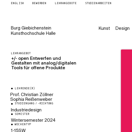
ENGLISH
BEWERBEN
LEHRANGEBOTE
STUDIENARBEITEN
Burg
Giebichenstein
Kunst
Design
Kunsthochschule
Halle
LEHRANGEBOT
+/- open Entwerfen und
Gestalten mit analog/digitalen
Tools für offene Produkte
LEHRENDE(R)
Prof. Christian Zöllner
Sophia Reißenweber
Professur Industrial
Design/Gestaltung in digitalen
STUDIENGANG / -RICHTUNG
Künstlerische Mitarbeiterin
Kontexten
Industriedesign (2024-2025)
Industriedesign
SEMESTER
Wintersemester
2024
WOCHENTYP
1-15SW