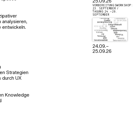
25.09.26
VORBEREITUNGSWORKSHOP:
23. SEPTEMBER /
TAGUNG 24.–26.
SEPTEMBER
zipativer
 analysieren,
 entwickeln.
24.09.
–
25.09.26
u
en Strategien
s durch UX
pen Knowledge
d