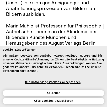
(Joselit), die sich qua Aneignungs- und
Anähnlichungsprozessen von Bildern an
Bildern ausbilden.
Maria Muhle ist Professorin für Philosophie |
Ästhetische Theorie an der Akademie der
Bildenden Künste München und
Herausgeberin des August Verlags Berlin.
Sie ist Mitglied des DFG-Graduiertenkollegs
Cookie-Einstellungen
„Medienanthropologie“ der Bauhaus-
Wir nutzen Cookies von Youtube, Vimeo, Podigee, Matomo und für
unsere Cookie-Einstellungen, um Ihnen die bestmögliche Nutzung
Universität Weimar. Soeben erschienen:
unserer Website zu ermöglichen. Ihre Einstellungen können Sie
Mimetische Milieus. Eine Ästhetik der
jederzeit ändern. Um mehr zu erfahren, lesen Sie bitte unsere
Datenschutzerklärung
.
Reproduktion
, München: Fink 2022.
Nur notwendige Cookies akzeptieren
Ablehnen
24.1.2023
Prof. Dr. Elke Krasny, Akademie
Kalender
der bildenden Künste Wien
Alle Cookies akzeptieren