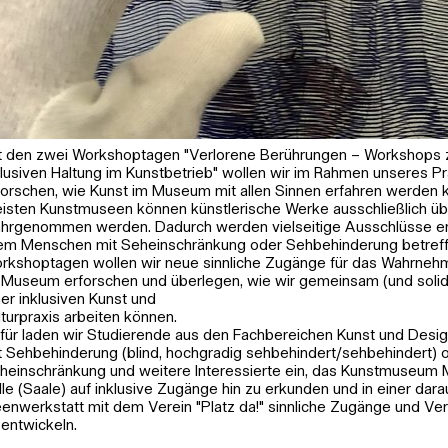
t den zwei Workshoptagen "Verlorene Berührungen – Workshops 
klusiven Haltung im Kunstbetrieb" wollen wir im Rahmen unseres P
forschen, wie Kunst im Museum mit allen Sinnen erfahren werden k
isten Kunstmuseen können künstlerische Werke ausschließlich ü
hrgenommen werden. Dadurch werden vielseitige Ausschlüsse er
lem Menschen mit Seheinschränkung oder Sehbehinderung betreff
rkshoptagen wollen wir neue sinnliche Zugänge für das Wahrneh
 Museum erforschen und überlegen, wie wir gemeinsam (und solid
ner inklusiven Kunst und
lturpraxis arbeiten können.
für laden wir Studierende aus den Fachbereichen Kunst und Des
Fotografie zeigt eine Hand, gehüllt in
t Sehbehinderung (blind, hochgradig sehbehindert/sehbehindert) 
ollhandschuh, die ein Gemälde beinnahe
heinschränkung und weitere Interessierte ein, das Kunstmuseum M
duck
lle (Saale) auf inklusive Zugänge hin zu erkunden und in einer dar
eenwerkstatt mit dem Verein "Platz da!" sinnliche Zugänge und Ve
 entwickeln.