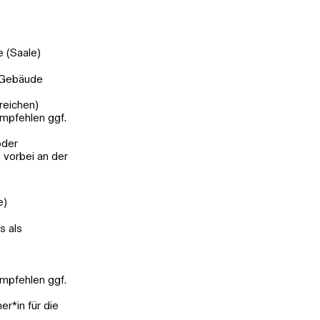
 (Saale)
m Gebäude
reichen)
empfehlen ggf.
oder
 vorbei an der
e)
s als
empfehlen ggf.
r*in für die