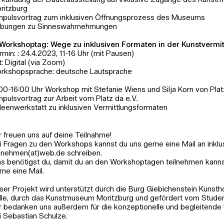
Erkundung der Dauerausstellung auf inklusive Zugänge des Kuns
ritzburg
Impulsvortrag zum inklusiven Öffnungsprozess des Museums
Übungen zu Sinneswahrnehmungen
 Workshoptag: Wege zu inklusiven Formaten in der Kunstvermi
rmin: : 24.4.2023, 11-16 Uhr (mit Pausen)
t: Digital (via Zoom)
rkshopsprache: deutsche Lautsprache
:00-16:00 Uhr Workshop mit Stefanie Wiens und Silja Korn von Plat
Impulsvortrag zur Arbeit vom Platz da e.V.
Ideenwerkstatt zu inklusiven Vermittlungsformaten
r freuen uns auf deine Teilnahme!
i Fragen zu den Workshops kannst du uns gerne eine Mail an inklu
nnehmen(at)web.de schreiben.
s benötigst du, damit du an den Workshoptagen teilnehmen kanns
rne eine Mail.
ser Projekt wird unterstützt durch die Burg Giebichenstein Kunst
lle, durch das Kunstmuseum Moritzburg und gefördert vom Studen
r bedanken uns außerdem für die konzeptionelle und begleitende 
i Sebastian Schulze.