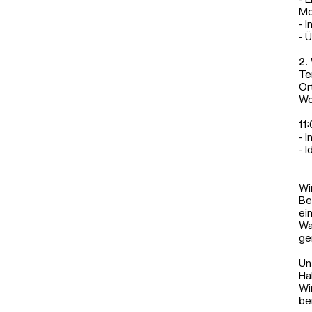
⁃ 
Mo
⁃ 
⁃ 
2.
Te
Or
Wo
11
⁃ 
⁃ 
Wi
Be
ei
Wa
ge
Un
Ha
Wi
be