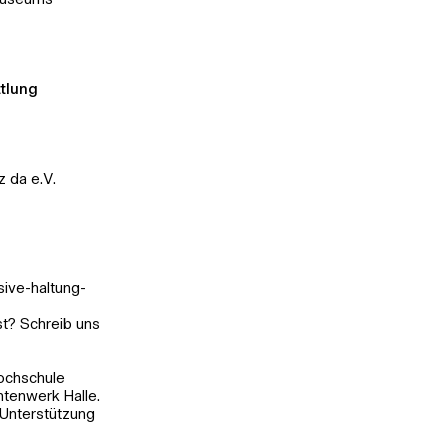
tmuseums
ttlung
z da e.V.
sive-haltung-
t? Schreib uns
hochschule
tenwerk Halle.
Unterstützung