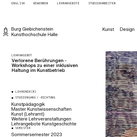
ENGLISH
BEWERBEN
LEHRANGEBOTE
STUDIENARBEITEN
Burg
Giebichenstein
Kunst
Design
Kunsthochschule
Halle
LEHRANGEBOT
Verlorene Berührungen -
Workshops zu einer inklusiven
Haltung im Kunstbetrieb
LEHRENDE(R)
STUDIENGANG / -RICHTUNG
Kunstpädagogik
Master Kunstwissenschaften
Kunst (Lehramt)
Weitere Lehrveranstaltungen
Lehrangebote Kunstgeschichte
SEMESTER
Sommersemester
2023