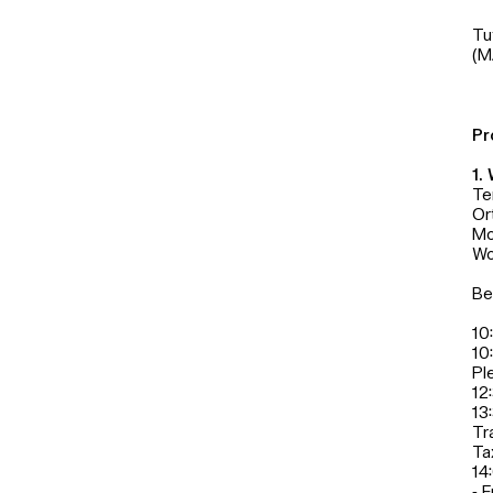
Tu
(M
P
1.
Te
Or
Mo
Wo
Be
10
10
Pl
12
13
Tr
Ta
14