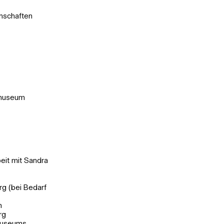
enschaften
tmuseum
beit mit Sandra
g (bei Bedarf
m
rg