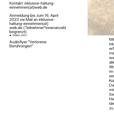
Kontakt: inklusive-haltung-
einnehmen(at)web.de
Anmeldung bis zum 16. April
2023 via Mail an inklusive-
haltung-einnehmen(at)
web.de (Teilnehmer*innenanzahl
begrenzt)
DOWNLOADS
Mi
Audioflyer "Verlorene
in
Berührungen"
er
me
wa
al
Wo
im
ei
Ku
Da
Die querformatige 
mi
einen weißen Baumw
Se
berührt.
Foto: Josefine Hai
Ha
Id
zu