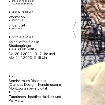
MODULBEZEICHNUNG /
FACHBEZEICHNUNG
-
VERANSTALTUNGSART
Workshop
BENOTUNG
unbenotet
ECTS/LN
-
VORAUSSETZUNGEN
Keine, offen für alle
Studiengänge
ZEITEN UND TERMINE
Do, 20.4.2023, 10-17 Uhr und
Mo, 24.4.2023, 11-16 Uhr
ORT
Seminarraum Bibliothek
(Campus Design), Kunstmuseum
Moritzburg sowie digital
KONTAKT
Tutorinnen: Josefine Haiduck und
Pia Martz