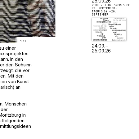
25.09.26
VORBEREITUNGSWORKSHOP:
23. SEPTEMBER /
TAGUNG 24.–26.
SEPTEMBER
1
/
3
24.09.
–
zu einer
25.09.26
raxisprojektes
ann. In den
ber den Sehsinn
zeugt, die vor
en. Mit den
men von Kunst
arisch) an
ign, Menschen
oder
oritzburg in
auffolgenden
rmittlungsideen