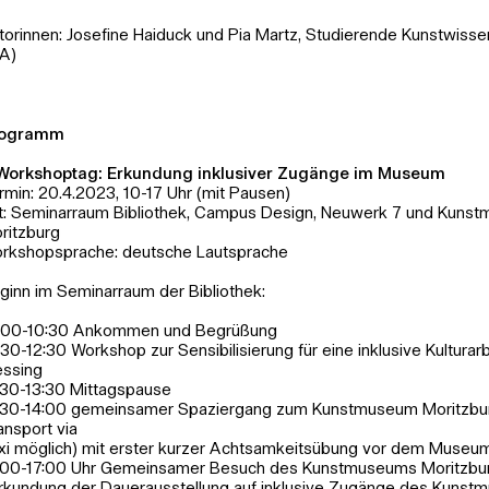
torinnen: Josefine Haiduck und Pia Martz, Studierende Kunstwiss
A)
rogramm
 Workshoptag: Erkundung inklusiver Zugänge im Museum
rmin: 20.4.2023, 10-17 Uhr (mit Pausen)
t: Seminarraum Bibliothek, Campus Design, Neuwerk 7 und Kuns
ritzburg
rkshopsprache: deutsche Lautsprache
ginn im Seminarraum der Bibliothek:
:00-10:30 Ankommen und Begrüßung
:30-12:30 Workshop zur Sensibilisierung für eine inklusive Kulturar
essing
:30-13:30 Mittagspause
:30-14:00 gemeinsamer Spaziergang zum Kunstmuseum Moritzbur
ansport via
xi möglich) mit erster kurzer Achtsamkeitsübung vor dem Museu
:00-17:00 Uhr Gemeinsamer Besuch des Kunstmuseums Moritzbu