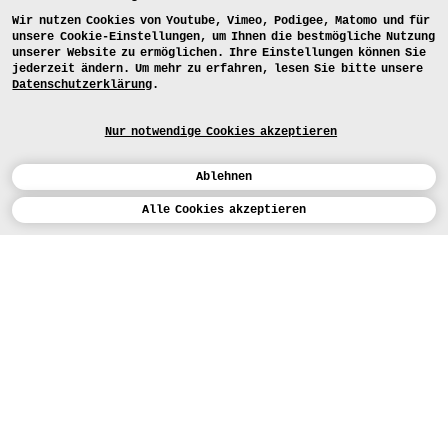
Wir nutzen Cookies von Youtube, Vimeo, Podigee, Matomo und für
unsere Cookie-Einstellungen, um Ihnen die bestmögliche Nutzung
unserer Website zu ermöglichen. Ihre Einstellungen können Sie
jederzeit ändern. Um mehr zu erfahren, lesen Sie bitte unsere
Datenschutzerklärung
.
Nur notwendige Cookies akzeptieren
Ablehnen
Kalender
Alle Cookies akzeptieren
ENGLISH
Kunst
INSTAGRAM
VIMEO
LINKEDIN
BEWERBEN
Design
LEHRANGEBOTE
Studium
HEUTE (5)
FACEBOOK
STUDIENARBEITEN
Werkstätten
MEDIA
Einrichtungen