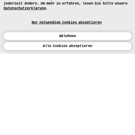
jederzeit ändern. Um mehr zu erfahren, lesen Sie bitte unsere
Datenschutzerklärung
.
Nur notwendige Cookies akzeptieren
Ablehnen
Kalender
Alle Cookies akzeptieren
ENGLISH
Kunst
INSTAGRAM
VIMEO
LINKEDIN
BEWERBEN
Design
LEHRANGEBOTE
Studium
HEUTE (5)
FACEBOOK
STUDIENARBEITEN
Werkstätten
MEDIA
Einrichtungen
FÜR...
PRESSE
PRESSE
Personen
BEWERBER*INNEN
PRESSESTELLE
KARTE
Institution
STUDIERENDE
MITTEILUNGEN