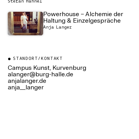
Stefan Hähnel
Powerhouse – Alchemie der
Haltung & Einzelgespräche
Anja Langer
STANDORT/KONTAKT
Campus Kunst, Kurvenburg
ed.ellah-grub@regnala
anjalanger.de
anja__langer