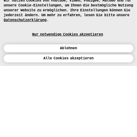
Wir nutzen Cookies von Youtube, Vimeo, Podigee, Matomo und für
unsere Cookie-Einstellungen, um Ihnen die bestmögliche Nutzung
unserer Website zu ermöglichen. Ihre Einstellungen können Sie
jederzeit ändern. Um mehr zu erfahren, lesen Sie bitte unsere
Datenschutzerklärung
.
Nur notwendige Cookies akzeptieren
Ablehnen
Kalender
Alle Cookies akzeptieren
ENGLISH
Kunst
INSTAGRAM
VIMEO
LINKEDIN
BEWERBEN
Design
LEHRANGEBOTE
Studium
HEUTE (5)
FACEBOOK
STUDIENARBEITEN
Werkstätten
MEDIA
Einrichtungen
FÜR...
PRESSE
PRESSE
Personen